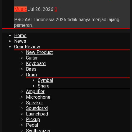
Music
Jul 26, 2026
0
PRO AVL Indonesia 2026 tidak hanya menjadi ajang
pameran...
Home
News
Gear Review
New Product
Guitar
Keyboard
Bass
Drum
Cymbal
Snare
Amplifier
Microphone
Speaker
Soundcard
Launchpad
Pickup
Pedal
Synthesizer