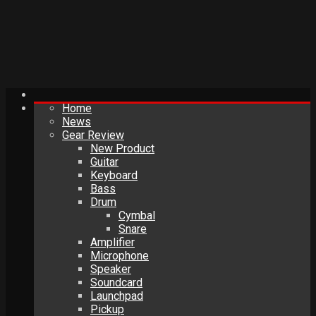
Home
News
Gear Review
New Product
Guitar
Keyboard
Bass
Drum
Cymbal
Snare
Amplifier
Microphone
Speaker
Soundcard
Launchpad
Pickup