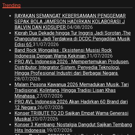
Trending
RAYAKAN SEMANGAT KEBERSAMAAN PENGGEMAR
SEPAK BOLA JAMESON HADIRKAN KOLABORASI J
BALVIN DAN KIDSUPER
04/08/2026
Kiprah Dua Dekade hingga Tur Inggris Jadi Sorotan ,The
Changcuters Jadi Terdakwa di DCDC Pengadilan Musik
Edisi 65
31/07/2026
Band Rock Wongalas : Eksistensi Musisi Rock
Indonesia Dengan Warna Kekinian
31/07/2026
PRO AVL Indonesia 2026 : Mempertemukan Produsen,
Distributor, Integrator Sistem, Penyedia Teknologi,
Hingga Profesional Industri dari Berbagai Negara.
28/07/2026
Malam Pesona Kawanua 2026 Memadukan Musik, Tari
Tradisional, Kolintang, Hingga Tradisi Lisan Khas
Minahasa.
27/07/2026
PRO AVL Indonesia 2026 Akan Hadirkan 60 Brand dari
12 Negara
26/07/2026
Konser TRIBUTE TO 2D Sajikan Empat Warna Generasi
Musikal
20/07/2026
Konser 3 Kembang: Nostalgia Dangdut Sajikan Tembang
Hits Indonesia
19/07/2026