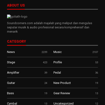
ABOUT US
Soundcorners.com adalah majalah yang meliput dan mengulas
seputar musik & audio profesional secara komprehensif dan
menarik
CATEGORY
News
Music
2239
2107
Stage
Profile
423
53
Amplifier
Pedal
39
36
Guitar
New Product
24
19
Bass
Gear Review
19
13
Cymbal
Uncategorized
13
12