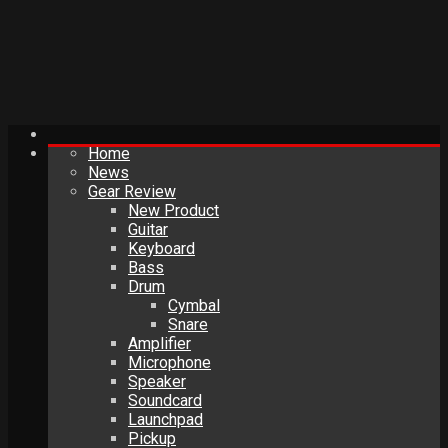
Home
News
Gear Review
New Product
Guitar
Keyboard
Bass
Drum
Cymbal
Snare
Amplifier
Microphone
Speaker
Soundcard
Launchpad
Pickup