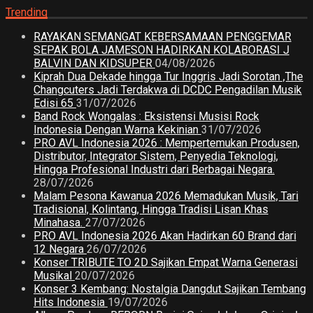
Trending
RAYAKAN SEMANGAT KEBERSAMAAN PENGGEMAR
SEPAK BOLA JAMESON HADIRKAN KOLABORASI J
BALVIN DAN KIDSUPER
04/08/2026
Kiprah Dua Dekade hingga Tur Inggris Jadi Sorotan ,The
Changcuters Jadi Terdakwa di DCDC Pengadilan Musik
Edisi 65
31/07/2026
Band Rock Wongalas : Eksistensi Musisi Rock
Indonesia Dengan Warna Kekinian
31/07/2026
PRO AVL Indonesia 2026 : Mempertemukan Produsen,
Distributor, Integrator Sistem, Penyedia Teknologi,
Hingga Profesional Industri dari Berbagai Negara.
28/07/2026
Malam Pesona Kawanua 2026 Memadukan Musik, Tari
Tradisional, Kolintang, Hingga Tradisi Lisan Khas
Minahasa.
27/07/2026
PRO AVL Indonesia 2026 Akan Hadirkan 60 Brand dari
12 Negara
26/07/2026
Konser TRIBUTE TO 2D Sajikan Empat Warna Generasi
Musikal
20/07/2026
Konser 3 Kembang: Nostalgia Dangdut Sajikan Tembang
Hits Indonesia
19/07/2026