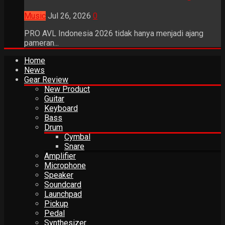
Music
Jul 26, 2026
0
PRO AVL Indonesia 2026 tidak hanya menjadi ajang
pameran...
Home
News
Gear Review
New Product
Guitar
Keyboard
Bass
Drum
Cymbal
Snare
Amplifier
Microphone
Speaker
Soundcard
Launchpad
Pickup
Pedal
Synthesizer