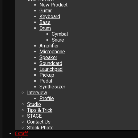
New Product
Guitar
Keyboard
Bass
Drum
Cymbal
Snare
Amplifier
Microphone
Speaker
Soundcard
Launchpad
Pickup
Pedal
Synthesizer
Interview
Profile
Studio
Tips & Trick
STAGE
Contact Us
Stock Photo
6
staff