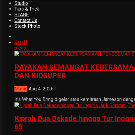
Studio
Tips & Trick
STAGE
Contact Us
Stock Photo
6
staff
picks
RAYAKAN SEMANGAT KEBERSAMAA
DAN KIDSUPER
Music
Aug 4, 2026
0
It's What You Bring digelar atas kemitraan Jameson dengan
Kiprah Dua Dekade hingga Tur Inggr
65