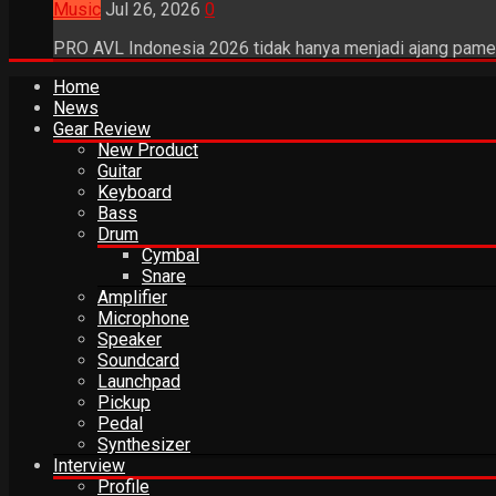
Music
Jul 26, 2026
0
PRO AVL Indonesia 2026 tidak hanya menjadi ajang pamer
Home
News
Gear Review
New Product
Guitar
Keyboard
Bass
Drum
Cymbal
Snare
Amplifier
Microphone
Speaker
Soundcard
Launchpad
Pickup
Pedal
Synthesizer
Interview
Profile