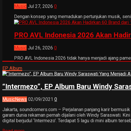
Music
Jul 27, 2026
0
Dengan konsep yang memadukan pertunjukan musik, seni tr
PRO AVL Indonesia 2026 Akan Hadir
Music
Jul 26, 2026
0
PRO AVL Indonesia 2026 tidak hanya menjadi ajang pamer
EP Album
“Intermezo”, EP Album Baru Windy Sara
Music
News
02/09/2021
0
Jakarta, soundcorners.com – Perjalanan panjang karir bermus
garam dunia rekaman pernah dijalani oleh Windy Saraswati. Kini
digital berjudul ‘Intermezo’. Terdapat 5 lagu di mini album ters
Read more