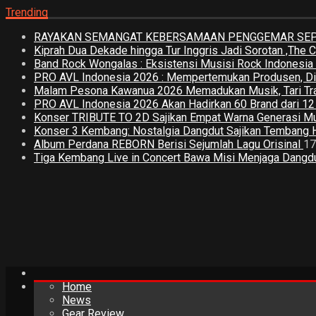
Trending
RAYAKAN SEMANGAT KEBERSAMAAN PENGGEMAR SEPA
Kiprah Dua Dekade hingga Tur Inggris Jadi Sorotan ,The
Band Rock Wongalas : Eksistensi Musisi Rock Indonesi
PRO AVL Indonesia 2026 : Mempertemukan Produsen, Distri
Malam Pesona Kawanua 2026 Memadukan Musik, Tari Tradi
PRO AVL Indonesia 2026 Akan Hadirkan 60 Brand dari 1
Konser TRIBUTE TO 2D Sajikan Empat Warna Generasi M
Konser 3 Kembang: Nostalgia Dangdut Sajikan Tembang 
Album Perdana REBORN Berisi Sejumlah Lagu Orisinal
17
Tiga Kembang Live in Concert Bawa Misi Menjaga Dangdut
Home
News
Gear Review