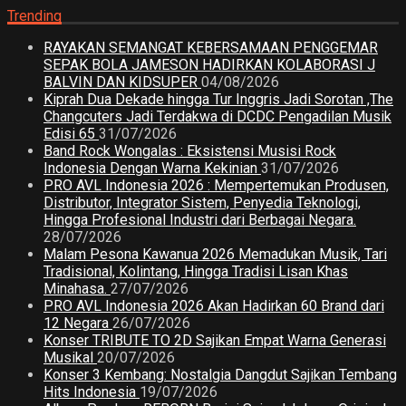
Trending
RAYAKAN SEMANGAT KEBERSAMAAN PENGGEMAR
SEPAK BOLA JAMESON HADIRKAN KOLABORASI J
BALVIN DAN KIDSUPER
04/08/2026
Kiprah Dua Dekade hingga Tur Inggris Jadi Sorotan ,The
Changcuters Jadi Terdakwa di DCDC Pengadilan Musik
Edisi 65
31/07/2026
Band Rock Wongalas : Eksistensi Musisi Rock
Indonesia Dengan Warna Kekinian
31/07/2026
PRO AVL Indonesia 2026 : Mempertemukan Produsen,
Distributor, Integrator Sistem, Penyedia Teknologi,
Hingga Profesional Industri dari Berbagai Negara.
28/07/2026
Malam Pesona Kawanua 2026 Memadukan Musik, Tari
Tradisional, Kolintang, Hingga Tradisi Lisan Khas
Minahasa.
27/07/2026
PRO AVL Indonesia 2026 Akan Hadirkan 60 Brand dari
12 Negara
26/07/2026
Konser TRIBUTE TO 2D Sajikan Empat Warna Generasi
Musikal
20/07/2026
Konser 3 Kembang: Nostalgia Dangdut Sajikan Tembang
Hits Indonesia
19/07/2026