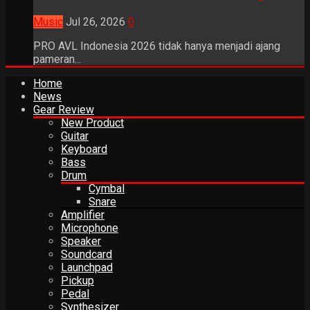
Music
Jul 26, 2026
0
PRO AVL Indonesia 2026 tidak hanya menjadi ajang
pameran...
Home
News
Gear Review
New Product
Guitar
Keyboard
Bass
Drum
Cymbal
Snare
Amplifier
Microphone
Speaker
Soundcard
Launchpad
Pickup
Pedal
Synthesizer