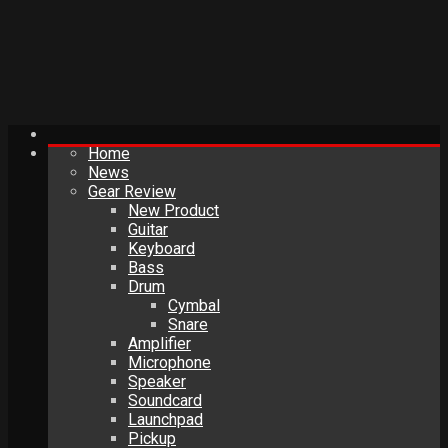
Home
News
Gear Review
New Product
Guitar
Keyboard
Bass
Drum
Cymbal
Snare
Amplifier
Microphone
Speaker
Soundcard
Launchpad
Pickup