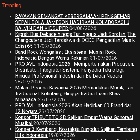
Trending
RAYAKAN SEMANGAT KEBERSAMAAN PENGGEMAR
SEPAK BOLA JAMESON HADIRKAN KOLABORASI J
BALVIN DAN KIDSUPER
04/08/2026
Kiprah Dua Dekade hingga Tur Inggris Jadi Sorotan ,The
Changcuters Jadi Terdakwa di DCDC Pengadilan Musik
Edisi 65
31/07/2026
Band Rock Wongalas : Eksistensi Musisi Rock
Indonesia Dengan Warna Kekinian
31/07/2026
PRO AVL Indonesia 2026 : Mempertemukan Produsen,
Distributor, Integrator Sistem, Penyedia Teknologi,
Hingga Profesional Industri dari Berbagai Negara.
28/07/2026
Malam Pesona Kawanua 2026 Memadukan Musik, Tari
Tradisional, Kolintang, Hingga Tradisi Lisan Khas
Minahasa.
27/07/2026
PRO AVL Indonesia 2026 Akan Hadirkan 60 Brand dari
12 Negara
26/07/2026
Konser TRIBUTE TO 2D Sajikan Empat Warna Generasi
Musikal
20/07/2026
Konser 3 Kembang: Nostalgia Dangdut Sajikan Tembang
Hits Indonesia
19/07/2026