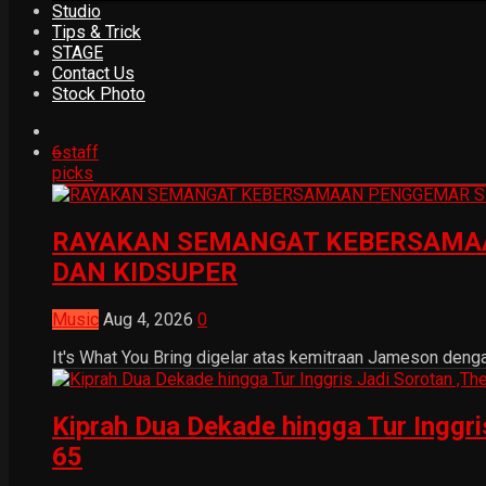
Studio
Tips & Trick
STAGE
Contact Us
Stock Photo
6
staff
picks
RAYAKAN SEMANGAT KEBERSAMAA
DAN KIDSUPER
Music
Aug 4, 2026
0
It's What You Bring digelar atas kemitraan Jameson dengan
Kiprah Dua Dekade hingga Tur Inggr
65