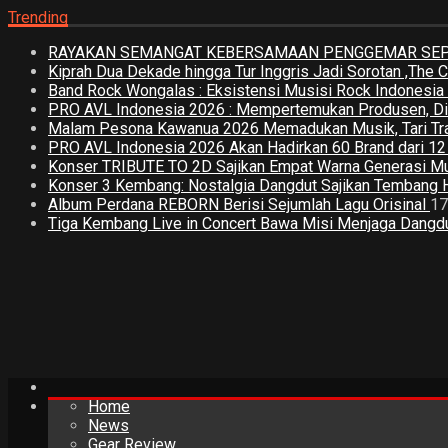
Trending
RAYAKAN SEMANGAT KEBERSAMAAN PENGGEMAR SEPA
Kiprah Dua Dekade hingga Tur Inggris Jadi Sorotan ,The
Band Rock Wongalas : Eksistensi Musisi Rock Indonesi
PRO AVL Indonesia 2026 : Mempertemukan Produsen, Distri
Malam Pesona Kawanua 2026 Memadukan Musik, Tari Tradi
PRO AVL Indonesia 2026 Akan Hadirkan 60 Brand dari 1
Konser TRIBUTE TO 2D Sajikan Empat Warna Generasi M
Konser 3 Kembang: Nostalgia Dangdut Sajikan Tembang 
Album Perdana REBORN Berisi Sejumlah Lagu Orisinal
17
Tiga Kembang Live in Concert Bawa Misi Menjaga Dangdut
Home
News
Gear Review