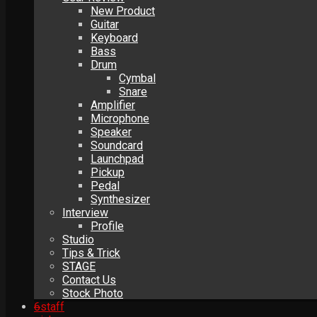
New Product
Guitar
Keyboard
Bass
Drum
Cymbal
Snare
Amplifier
Microphone
Speaker
Soundcard
Launchpad
Pickup
Pedal
Synthesizer
Interview
Profile
Studio
Tips & Trick
STAGE
Contact Us
Stock Photo
6
staff