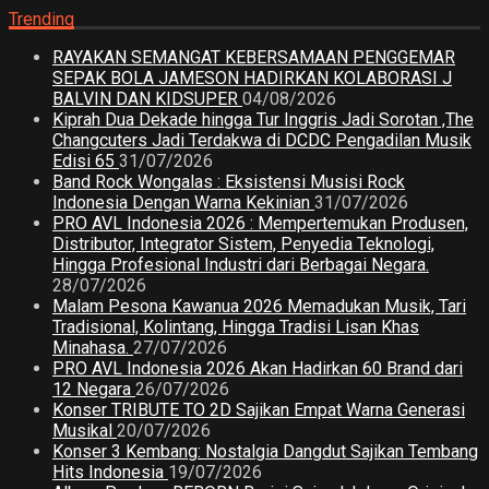
Trending
RAYAKAN SEMANGAT KEBERSAMAAN PENGGEMAR
SEPAK BOLA JAMESON HADIRKAN KOLABORASI J
BALVIN DAN KIDSUPER
04/08/2026
Kiprah Dua Dekade hingga Tur Inggris Jadi Sorotan ,The
Changcuters Jadi Terdakwa di DCDC Pengadilan Musik
Edisi 65
31/07/2026
Band Rock Wongalas : Eksistensi Musisi Rock
Indonesia Dengan Warna Kekinian
31/07/2026
PRO AVL Indonesia 2026 : Mempertemukan Produsen,
Distributor, Integrator Sistem, Penyedia Teknologi,
Hingga Profesional Industri dari Berbagai Negara.
28/07/2026
Malam Pesona Kawanua 2026 Memadukan Musik, Tari
Tradisional, Kolintang, Hingga Tradisi Lisan Khas
Minahasa.
27/07/2026
PRO AVL Indonesia 2026 Akan Hadirkan 60 Brand dari
12 Negara
26/07/2026
Konser TRIBUTE TO 2D Sajikan Empat Warna Generasi
Musikal
20/07/2026
Konser 3 Kembang: Nostalgia Dangdut Sajikan Tembang
Hits Indonesia
19/07/2026