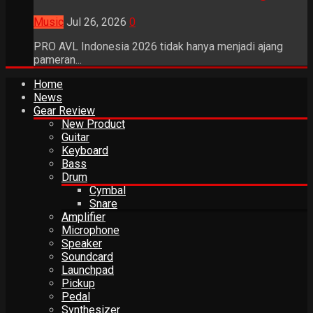
Music
Jul 26, 2026
0
PRO AVL Indonesia 2026 tidak hanya menjadi ajang
pameran...
Home
News
Gear Review
New Product
Guitar
Keyboard
Bass
Drum
Cymbal
Snare
Amplifier
Microphone
Speaker
Soundcard
Launchpad
Pickup
Pedal
Synthesizer