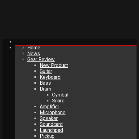
Home
News
Gear Review
New Product
Guitar
Keyboard
Bass
Drum
Cymbal
Snare
Amplifier
Microphone
Speaker
Soundcard
Launchpad
Pickup