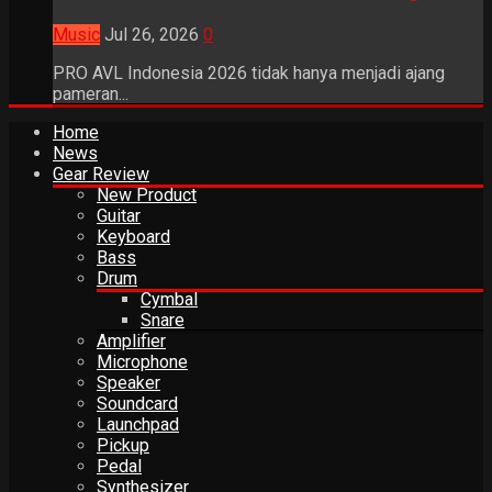
Music
Jul 26, 2026
0
PRO AVL Indonesia 2026 tidak hanya menjadi ajang
pameran...
Home
News
Gear Review
New Product
Guitar
Keyboard
Bass
Drum
Cymbal
Snare
Amplifier
Microphone
Speaker
Soundcard
Launchpad
Pickup
Pedal
Synthesizer