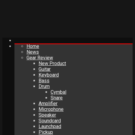
Home
News
Gear Review
New Product
Guitar
Keyboard
Bass
Drum
Cymbal
Snare
Amplifier
Microphone
Speaker
Soundcard
Launchpad
Pickup