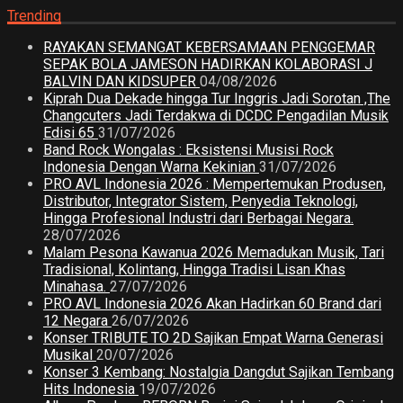
Trending
RAYAKAN SEMANGAT KEBERSAMAAN PENGGEMAR
SEPAK BOLA JAMESON HADIRKAN KOLABORASI J
BALVIN DAN KIDSUPER
04/08/2026
Kiprah Dua Dekade hingga Tur Inggris Jadi Sorotan ,The
Changcuters Jadi Terdakwa di DCDC Pengadilan Musik
Edisi 65
31/07/2026
Band Rock Wongalas : Eksistensi Musisi Rock
Indonesia Dengan Warna Kekinian
31/07/2026
PRO AVL Indonesia 2026 : Mempertemukan Produsen,
Distributor, Integrator Sistem, Penyedia Teknologi,
Hingga Profesional Industri dari Berbagai Negara.
28/07/2026
Malam Pesona Kawanua 2026 Memadukan Musik, Tari
Tradisional, Kolintang, Hingga Tradisi Lisan Khas
Minahasa.
27/07/2026
PRO AVL Indonesia 2026 Akan Hadirkan 60 Brand dari
12 Negara
26/07/2026
Konser TRIBUTE TO 2D Sajikan Empat Warna Generasi
Musikal
20/07/2026
Konser 3 Kembang: Nostalgia Dangdut Sajikan Tembang
Hits Indonesia
19/07/2026