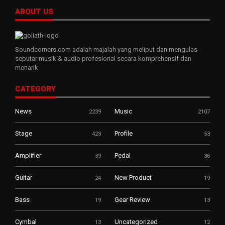
ABOUT US
Soundcorners.com adalah majalah yang meliput dan mengulas
seputar musik & audio profesional secara komprehensif dan
menarik
CATEGORY
News
Music
2239
2107
Stage
Profile
423
53
Amplifier
Pedal
39
36
Guitar
New Product
24
19
Bass
Gear Review
19
13
Cymbal
Uncategorized
13
12