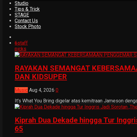
Studio
Tips & Trick
STAGE
Contact Us
Stock Photo
6
staff
picks
RAYAKAN SEMANGAT KEBERSAMAA
DAN KIDSUPER
Music
Aug 4, 2026
0
It's What You Bring digelar atas kemitraan Jameson dengan
Kiprah Dua Dekade hingga Tur Inggr
65