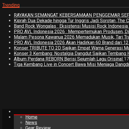
Trending
RAYAKAN SEMANGAT KEBERSAMAAN PENGGEMAR SEPA
Kiprah Dua Dekade hingga Tur Inggris Jadi Sorotan ,The
Band Rock Wongalas : Eksistensi Musisi Rock Indonesi
PRO AVL Indonesia 2026 : Mempertemukan Produsen, Distri
Malam Pesona Kawanua 2026 Memadukan Musik, Tari Tradi
PRO AVL Indonesia 2026 Akan Hadirkan 60 Brand dari 1
Konser TRIBUTE TO 2D Sajikan Empat Warna Generasi M
Konser 3 Kembang: Nostalgia Dangdut Sajikan Tembang 
Album Perdana REBORN Berisi Sejumlah Lagu Orisinal
17
Tiga Kembang Live in Concert Bawa Misi Menjaga Dangdut
Home
News
Gear Review