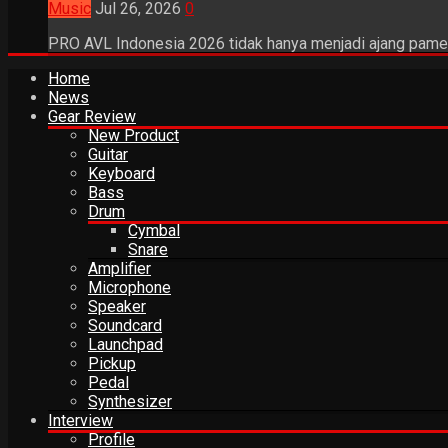
Music
Jul 26, 2026
0
PRO AVL Indonesia 2026 tidak hanya menjadi ajang pamer
Home
News
Gear Review
New Product
Guitar
Keyboard
Bass
Drum
Cymbal
Snare
Amplifier
Microphone
Speaker
Soundcard
Launchpad
Pickup
Pedal
Synthesizer
Interview
Profile