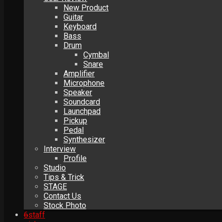
New Product
Guitar
Keyboard
Bass
Drum
Cymbal
Snare
Amplifier
Microphone
Speaker
Soundcard
Launchpad
Pickup
Pedal
Synthesizer
Interview
Profile
Studio
Tips & Trick
STAGE
Contact Us
Stock Photo
6
staff