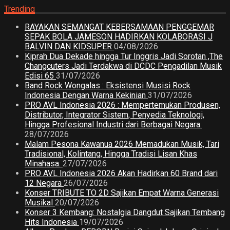
Trending
RAYAKAN SEMANGAT KEBERSAMAAN PENGGEMAR
SEPAK BOLA JAMESON HADIRKAN KOLABORASI J
BALVIN DAN KIDSUPER
04/08/2026
Kiprah Dua Dekade hingga Tur Inggris Jadi Sorotan ,The
Changcuters Jadi Terdakwa di DCDC Pengadilan Musik
Edisi 65
31/07/2026
Band Rock Wongalas : Eksistensi Musisi Rock
Indonesia Dengan Warna Kekinian
31/07/2026
PRO AVL Indonesia 2026 : Mempertemukan Produsen,
Distributor, Integrator Sistem, Penyedia Teknologi,
Hingga Profesional Industri dari Berbagai Negara.
28/07/2026
Malam Pesona Kawanua 2026 Memadukan Musik, Tari
Tradisional, Kolintang, Hingga Tradisi Lisan Khas
Minahasa.
27/07/2026
PRO AVL Indonesia 2026 Akan Hadirkan 60 Brand dari
12 Negara
26/07/2026
Konser TRIBUTE TO 2D Sajikan Empat Warna Generasi
Musikal
20/07/2026
Konser 3 Kembang: Nostalgia Dangdut Sajikan Tembang
Hits Indonesia
19/07/2026