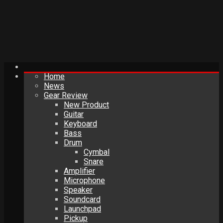
Home
News
Gear Review
New Product
Guitar
Keyboard
Bass
Drum
Cymbal
Snare
Amplifier
Microphone
Speaker
Soundcard
Launchpad
Pickup