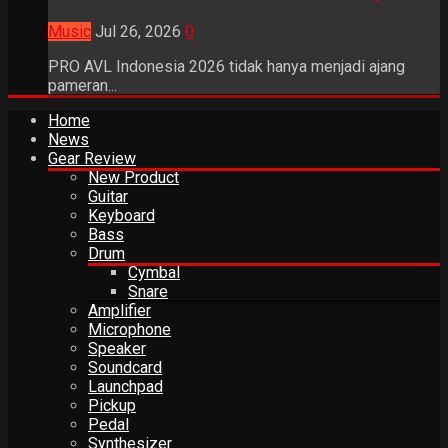
Music
Jul 26, 2026
0
PRO AVL Indonesia 2026 tidak hanya menjadi ajang
pameran...
Home
News
Gear Review
New Product
Guitar
Keyboard
Bass
Drum
Cymbal
Snare
Amplifier
Microphone
Speaker
Soundcard
Launchpad
Pickup
Pedal
Synthesizer