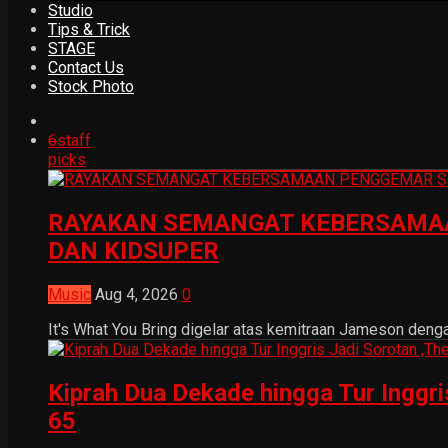
Studio
Tips & Trick
STAGE
Contact Us
Stock Photo
6
staff
picks
RAYAKAN SEMANGAT KEBERSAMAA
DAN KIDSUPER
Music
Aug 4, 2026
0
It's What You Bring digelar atas kemitraan Jameson dengan
Kiprah Dua Dekade hingga Tur Inggr
65