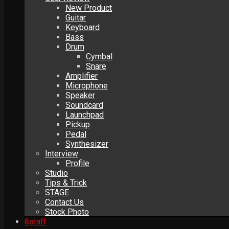
New Product
Guitar
Keyboard
Bass
Drum
Cymbal
Snare
Amplifier
Microphone
Speaker
Soundcard
Launchpad
Pickup
Pedal
Synthesizer
Interview
Profile
Studio
Tips & Trick
STAGE
Contact Us
Stock Photo
6
staff