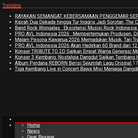
Trending
RAYAKAN SEMANGAT KEBERSAMAAN PENGGEMAR SEPA
Kiprah Dua Dekade hingga Tur Inggris Jadi Sorotan ,The
Band Rock Wongalas : Eksistensi Musisi Rock Indonesi
PRO AVL Indonesia 2026 : Mempertemukan Produsen, Distri
Malam Pesona Kawanua 2026 Memadukan Musik, Tari Tradi
PRO AVL Indonesia 2026 Akan Hadirkan 60 Brand dari 1
Konser TRIBUTE TO 2D Sajikan Empat Warna Generasi M
Konser 3 Kembang: Nostalgia Dangdut Sajikan Tembang 
Album Perdana REBORN Berisi Sejumlah Lagu Orisinal
17
Tiga Kembang Live in Concert Bawa Misi Menjaga Dangdut
Home
News
Gear Review