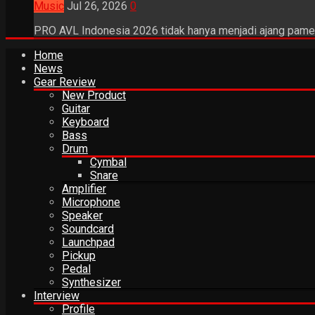
Music
Jul 26, 2026
0
PRO AVL Indonesia 2026 tidak hanya menjadi ajang pamer
Home
News
Gear Review
New Product
Guitar
Keyboard
Bass
Drum
Cymbal
Snare
Amplifier
Microphone
Speaker
Soundcard
Launchpad
Pickup
Pedal
Synthesizer
Interview
Profile