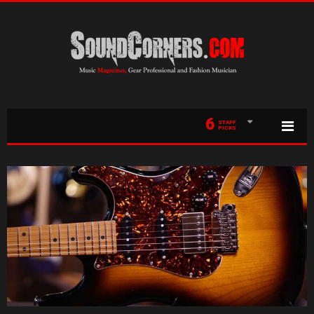
6
STAFF
PICKS