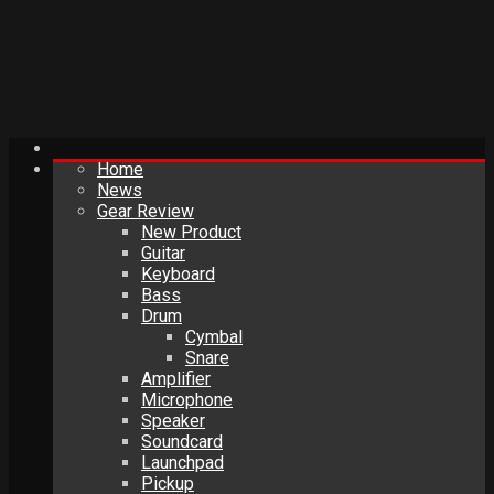
Home
News
Gear Review
New Product
Guitar
Keyboard
Bass
Drum
Cymbal
Snare
Amplifier
Microphone
Speaker
Soundcard
Launchpad
Pickup