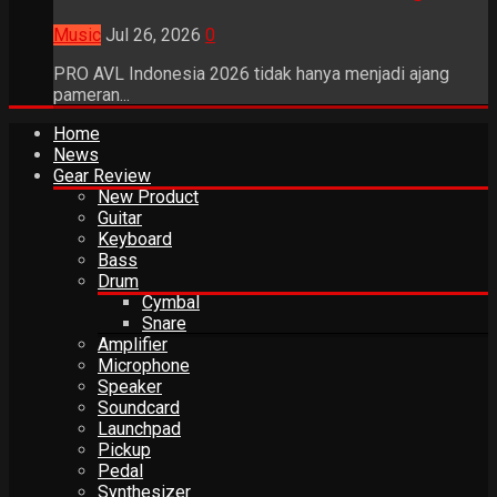
Music
Jul 26, 2026
0
PRO AVL Indonesia 2026 tidak hanya menjadi ajang
pameran...
Home
News
Gear Review
New Product
Guitar
Keyboard
Bass
Drum
Cymbal
Snare
Amplifier
Microphone
Speaker
Soundcard
Launchpad
Pickup
Pedal
Synthesizer