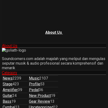
About Us
About Us
Soundcorners.com adalah majalah yang meliput dan mengulas
seputar musik & audio profesional secara komprehensif dan
menarik
Category
News
2239
Music
2107
Stage
423
Profile
53
Amplifier
39
Pedal
36
Guitar
24
New Product
19
Bass
19
Gear Review
13
Cymbal
13
Uncategorized
12