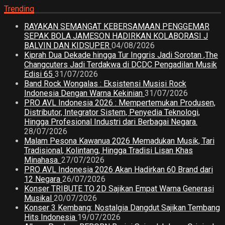
Trending
RAYAKAN SEMANGAT KEBERSAMAAN PENGGEMAR
SEPAK BOLA JAMESON HADIRKAN KOLABORASI J
BALVIN DAN KIDSUPER
04/08/2026
Kiprah Dua Dekade hingga Tur Inggris Jadi Sorotan ,The
Changcuters Jadi Terdakwa di DCDC Pengadilan Musik
Edisi 65
31/07/2026
Band Rock Wongalas : Eksistensi Musisi Rock
Indonesia Dengan Warna Kekinian
31/07/2026
PRO AVL Indonesia 2026 : Mempertemukan Produsen,
Distributor, Integrator Sistem, Penyedia Teknologi,
Hingga Profesional Industri dari Berbagai Negara.
28/07/2026
Malam Pesona Kawanua 2026 Memadukan Musik, Tari
Tradisional, Kolintang, Hingga Tradisi Lisan Khas
Minahasa.
27/07/2026
PRO AVL Indonesia 2026 Akan Hadirkan 60 Brand dari
12 Negara
26/07/2026
Konser TRIBUTE TO 2D Sajikan Empat Warna Generasi
Musikal
20/07/2026
Konser 3 Kembang: Nostalgia Dangdut Sajikan Tembang
Hits Indonesia
19/07/2026