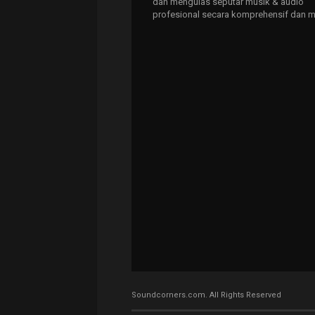
dan mengulas seputar musik & audio
profesional secara komprehensif dan m
Soundcorners.com. All Rights Reserved