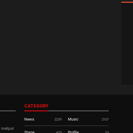
CATEGORY
News
Music
2239
2107
 meliput
Stage
Profile
423
53