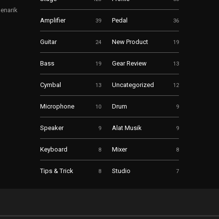
enarik
Amplifier
Pedal
39
36
Guitar
New Product
24
19
Bass
Gear Review
19
13
Cymbal
Uncategorized
13
12
Microphone
Drum
10
9
Speaker
Alat Musik
9
9
Keyboard
Mixer
8
8
Tips & Trick
Studio
8
7