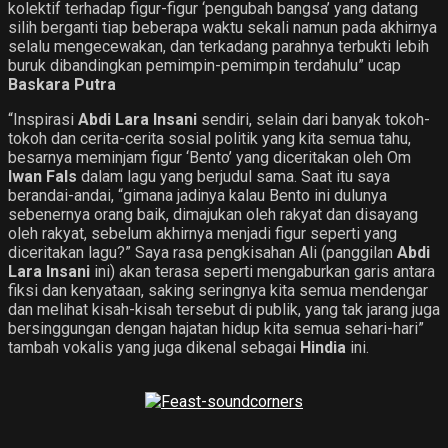
kolektif terhadap figur-figur ‘pengubah bangsa’ yang datang
silih berganti tiap beberapa waktu sekali namun pada akhirnya
selalu mengecewakan, dan terkadang parahnya terbukti lebih
buruk dibandingkan pemimpin-pemimpin terdahulu” ucap
Baskara Putra
“Inspirasi
Abdi Lara Insani
sendiri, selain dari banyak tokoh-
tokoh dan cerita-cerita sosial politik yang kita semua tahu,
besarnya meminjam figur ‘Bento’ yang diceritakan oleh Om
Iwan Fals
dalam lagu yang berjudul sama. Saat itu saya
berandai-andai, “gimana jadinya kalau Bento ini dulunya
sebenernya orang baik, dimajukan oleh rakyat dan disayang
oleh rakyat, sebelum akhirnya menjadi figur seperti yang
diceritakan lagu?” Saya rasa pengkisahan Ali (panggilan
Abdi
Lara Insani
ini) akan terasa seperti mengaburkan garis antara
fiksi dan kenyataan, saking seringnya kita semua mendengar
dan melihat kisah-kisah tersebut di publik, yang tak jarang juga
bersinggungan dengan hajatan hidup kita semua sehari-hari”
tambah vokalis yang juga dikenal sebagai
Hindia
ini.