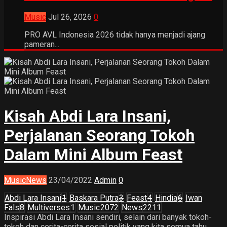
Music
Jul 26, 2026
0
PRO AVL Indonesia 2026 tidak hanya menjadi ajang
pameran...
Kisah Abdi Lara Insani,
Perjalanan Seorang Tokoh
Dalam Mini Album Feast
Music
News
23/04/2022
Admin
0
Abdi Lara Insani
1
Baskara Putra
3
Feast
4
Hindia
6
Iwan
Fals
8
Multiverses
1
Music
2072
News
2211
Inspirasi Abdi Lara Insani sendiri, selain dari banyak tokoh-
tokoh dan cerita-cerita sosial politik yang kita semua tahu,