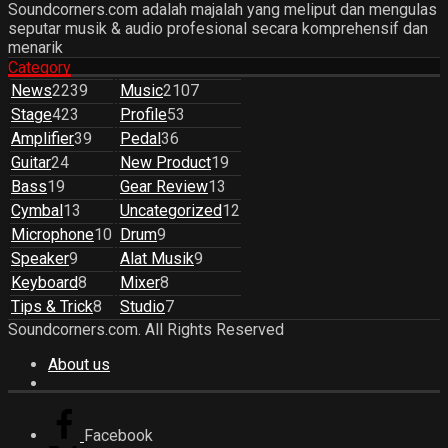
Soundcorners.com adalah majalah yang meliput dan mengulas
seputar musik & audio profesional secara komprehensif dan
menarik
Category
News
2239
Music
2107
Stage
423
Profile
53
Amplifier
39
Pedal
36
Guitar
24
New Product
19
Bass
19
Gear Review
13
Cymbal
13
Uncategorized
12
Microphone
10
Drum
9
Speaker
9
Alat Musik
9
Keyboard
8
Mixer
8
Tips & Trick
8
Studio
7
Soundcorners.com. All Rights Reserved
About us
Facebook