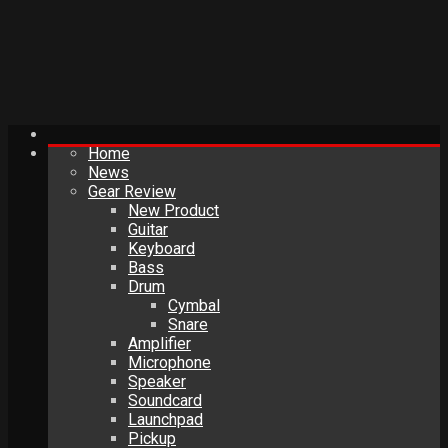
Home
News
Gear Review
New Product
Guitar
Keyboard
Bass
Drum
Cymbal
Snare
Amplifier
Microphone
Speaker
Soundcard
Launchpad
Pickup