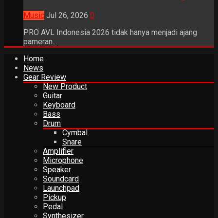
Music
Jul 26, 2026
0
PRO AVL Indonesia 2026 tidak hanya menjadi ajang
pameran...
Home
News
Gear Review
New Product
Guitar
Keyboard
Bass
Drum
Cymbal
Snare
Amplifier
Microphone
Speaker
Soundcard
Launchpad
Pickup
Pedal
Synthesizer