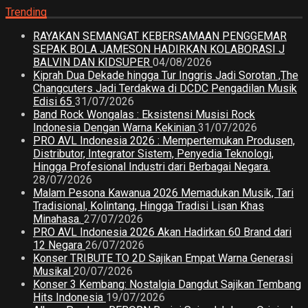
Trending
RAYAKAN SEMANGAT KEBERSAMAAN PENGGEMAR
SEPAK BOLA JAMESON HADIRKAN KOLABORASI J
BALVIN DAN KIDSUPER
04/08/2026
Kiprah Dua Dekade hingga Tur Inggris Jadi Sorotan ,The
Changcuters Jadi Terdakwa di DCDC Pengadilan Musik
Edisi 65
31/07/2026
Band Rock Wongalas : Eksistensi Musisi Rock
Indonesia Dengan Warna Kekinian
31/07/2026
PRO AVL Indonesia 2026 : Mempertemukan Produsen,
Distributor, Integrator Sistem, Penyedia Teknologi,
Hingga Profesional Industri dari Berbagai Negara.
28/07/2026
Malam Pesona Kawanua 2026 Memadukan Musik, Tari
Tradisional, Kolintang, Hingga Tradisi Lisan Khas
Minahasa.
27/07/2026
PRO AVL Indonesia 2026 Akan Hadirkan 60 Brand dari
12 Negara
26/07/2026
Konser TRIBUTE TO 2D Sajikan Empat Warna Generasi
Musikal
20/07/2026
Konser 3 Kembang: Nostalgia Dangdut Sajikan Tembang
Hits Indonesia
19/07/2026