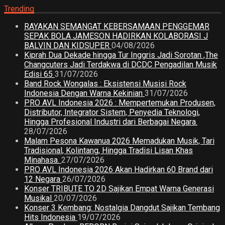
Trending
RAYAKAN SEMANGAT KEBERSAMAAN PENGGEMAR
SEPAK BOLA JAMESON HADIRKAN KOLABORASI J
BALVIN DAN KIDSUPER
04/08/2026
Kiprah Dua Dekade hingga Tur Inggris Jadi Sorotan ,The
Changcuters Jadi Terdakwa di DCDC Pengadilan Musik
Edisi 65
31/07/2026
Band Rock Wongalas : Eksistensi Musisi Rock
Indonesia Dengan Warna Kekinian
31/07/2026
PRO AVL Indonesia 2026 : Mempertemukan Produsen,
Distributor, Integrator Sistem, Penyedia Teknologi,
Hingga Profesional Industri dari Berbagai Negara.
28/07/2026
Malam Pesona Kawanua 2026 Memadukan Musik, Tari
Tradisional, Kolintang, Hingga Tradisi Lisan Khas
Minahasa.
27/07/2026
PRO AVL Indonesia 2026 Akan Hadirkan 60 Brand dari
12 Negara
26/07/2026
Konser TRIBUTE TO 2D Sajikan Empat Warna Generasi
Musikal
20/07/2026
Konser 3 Kembang: Nostalgia Dangdut Sajikan Tembang
Hits Indonesia
19/07/2026