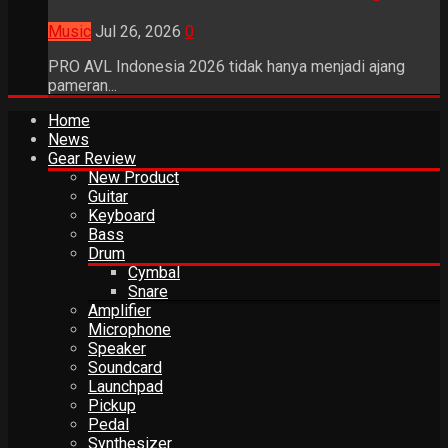
Music
Jul 26, 2026
0
PRO AVL Indonesia 2026 tidak hanya menjadi ajang
pameran...
Home
News
Gear Review
New Product
Guitar
Keyboard
Bass
Drum
Cymbal
Snare
Amplifier
Microphone
Speaker
Soundcard
Launchpad
Pickup
Pedal
Synthesizer