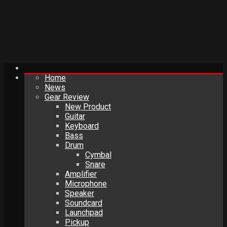
Home
News
Gear Review
New Product
Guitar
Keyboard
Bass
Drum
Cymbal
Snare
Amplifier
Microphone
Speaker
Soundcard
Launchpad
Pickup