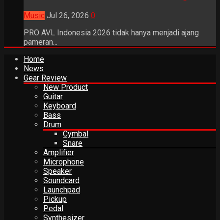
Music
Jul 26, 2026
0
PRO AVL Indonesia 2026 tidak hanya menjadi ajang
pameran...
Home
News
Gear Review
New Product
Guitar
Keyboard
Bass
Drum
Cymbal
Snare
Amplifier
Microphone
Speaker
Soundcard
Launchpad
Pickup
Pedal
Synthesizer