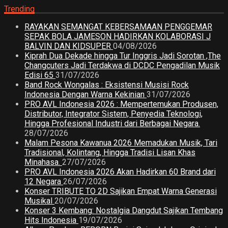
Trending
RAYAKAN SEMANGAT KEBERSAMAAN PENGGEMAR
SEPAK BOLA JAMESON HADIRKAN KOLABORASI J
BALVIN DAN KIDSUPER
04/08/2026
Kiprah Dua Dekade hingga Tur Inggris Jadi Sorotan ,The
Changcuters Jadi Terdakwa di DCDC Pengadilan Musik
Edisi 65
31/07/2026
Band Rock Wongalas : Eksistensi Musisi Rock
Indonesia Dengan Warna Kekinian
31/07/2026
PRO AVL Indonesia 2026 : Mempertemukan Produsen,
Distributor, Integrator Sistem, Penyedia Teknologi,
Hingga Profesional Industri dari Berbagai Negara.
28/07/2026
Malam Pesona Kawanua 2026 Memadukan Musik, Tari
Tradisional, Kolintang, Hingga Tradisi Lisan Khas
Minahasa.
27/07/2026
PRO AVL Indonesia 2026 Akan Hadirkan 60 Brand dari
12 Negara
26/07/2026
Konser TRIBUTE TO 2D Sajikan Empat Warna Generasi
Musikal
20/07/2026
Konser 3 Kembang: Nostalgia Dangdut Sajikan Tembang
Hits Indonesia
19/07/2026