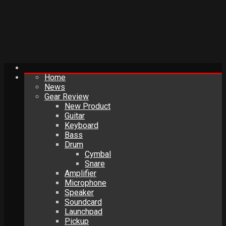
Home
News
Gear Review
New Product
Guitar
Keyboard
Bass
Drum
Cymbal
Snare
Amplifier
Microphone
Speaker
Soundcard
Launchpad
Pickup