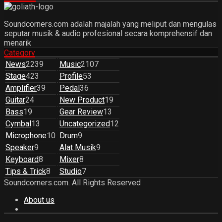
Soundcorners.com adalah majalah yang meliput dan mengulas
seputar musik & audio profesional secara komprehensif dan
menarik
Category
News
2239
Music
2107
Stage
423
Profile
53
Amplifier
39
Pedal
36
Guitar
24
New Product
19
Bass
19
Gear Review
13
Cymbal
13
Uncategorized
12
Microphone
10
Drum
9
Speaker
9
Alat Musik
9
Keyboard
8
Mixer
8
Tips & Trick
8
Studio
7
Soundcorners.com. All Rights Reserved
About us