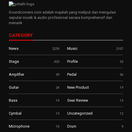
Soundcorners.com adalah majalah yang meliput dan mengulas
seputar musik & audio profesional secara komprehensif dan
menarik
CATEGORY
News
Music
2239
2107
Stage
Profile
423
53
Amplifier
Pedal
39
36
Guitar
New Product
24
19
Bass
Gear Review
19
13
Cymbal
Uncategorized
13
12
Microphone
Drum
10
9