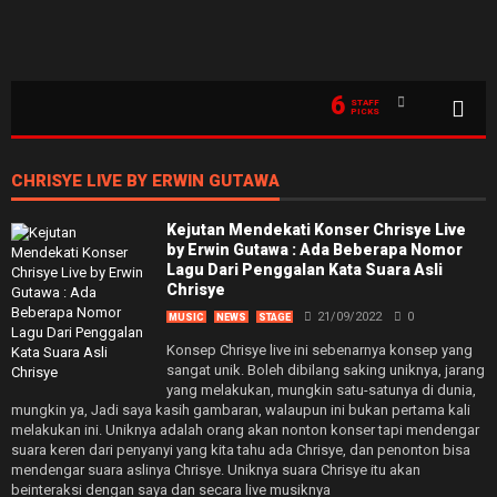
6
STAFF
PICKS
CHRISYE LIVE BY ERWIN GUTAWA
Kejutan Mendekati Konser Chrisye Live
by Erwin Gutawa : Ada Beberapa Nomor
Lagu Dari Penggalan Kata Suara Asli
Chrisye
21/09/2022
0
MUSIC
NEWS
STAGE
Konsep Chrisye live ini sebenarnya konsep yang
sangat unik. Boleh dibilang saking uniknya, jarang
yang melakukan, mungkin satu-satunya di dunia,
mungkin ya, Jadi saya kasih gambaran, walaupun ini bukan pertama kali
melakukan ini. Uniknya adalah orang akan nonton konser tapi mendengar
suara keren dari penyanyi yang kita tahu ada Chrisye, dan penonton bisa
mendengar suara aslinya Chrisye. Uniknya suara Chrisye itu akan
beinteraksi dengan saya dan secara live musiknya