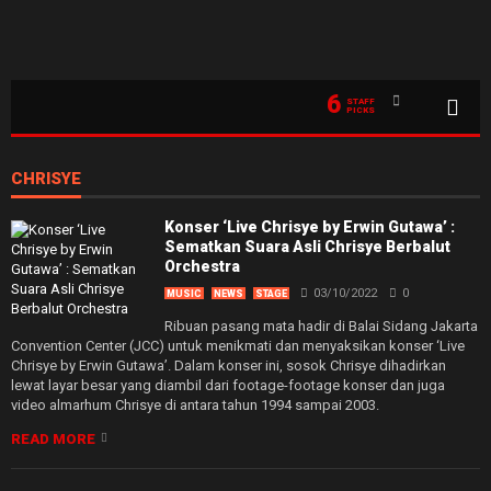
6
STAFF
PICKS
CHRISYE
Konser ‘Live Chrisye by Erwin Gutawa’ :
Sematkan Suara Asli Chrisye Berbalut
Orchestra
03/10/2022
0
MUSIC
NEWS
STAGE
Ribuan pasang mata hadir di Balai Sidang Jakarta
Convention Center (JCC) untuk menikmati dan menyaksikan konser ‘Live
Chrisye by Erwin Gutawa’. Dalam konser ini, sosok Chrisye dihadirkan
lewat layar besar yang diambil dari footage-footage konser dan juga
video almarhum Chrisye di antara tahun 1994 sampai 2003.
READ MORE