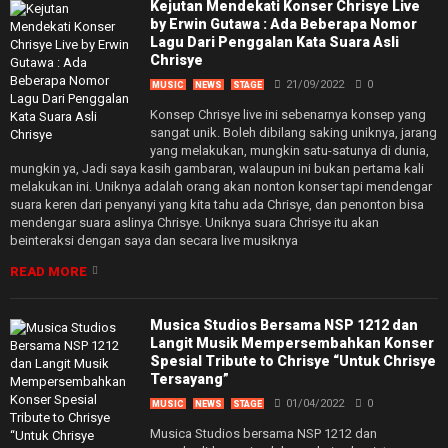
Kejutan Mendekati Konser Chrisye Live
by Erwin Gutawa : Ada Beberapa Nomor
Lagu Dari Penggalan Kata Suara Asli
Chrisye
21/09/2022
0
MUSIC
NEWS
STAGE
Konsep Chrisye live ini sebenarnya konsep yang
sangat unik. Boleh dibilang saking uniknya, jarang
yang melakukan, mungkin satu-satunya di dunia,
mungkin ya, Jadi saya kasih gambaran, walaupun ini bukan pertama kali
melakukan ini. Uniknya adalah orang akan nonton konser tapi mendengar
suara keren dari penyanyi yang kita tahu ada Chrisye, dan penonton bisa
mendengar suara aslinya Chrisye. Uniknya suara Chrisye itu akan
beinteraksi dengan saya dan secara live musiknya
READ MORE
Musica Studios Bersama NSP 1212 dan
Langit Musik Mempersembahkan Konser
Spesial Tribute to Chrisye “Untuk Chrisye
Tersayang”
01/04/2022
0
MUSIC
NEWS
STAGE
Musica Studios bersama NSP 1212 dan