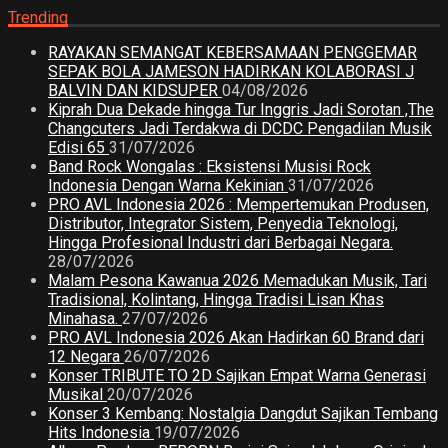
Trending
RAYAKAN SEMANGAT KEBERSAMAAN PENGGEMAR
SEPAK BOLA JAMESON HADIRKAN KOLABORASI J
BALVIN DAN KIDSUPER
04/08/2026
Kiprah Dua Dekade hingga Tur Inggris Jadi Sorotan ,The
Changcuters Jadi Terdakwa di DCDC Pengadilan Musik
Edisi 65
31/07/2026
Band Rock Wongalas : Eksistensi Musisi Rock
Indonesia Dengan Warna Kekinian
31/07/2026
PRO AVL Indonesia 2026 : Mempertemukan Produsen,
Distributor, Integrator Sistem, Penyedia Teknologi,
Hingga Profesional Industri dari Berbagai Negara.
28/07/2026
Malam Pesona Kawanua 2026 Memadukan Musik, Tari
Tradisional, Kolintang, Hingga Tradisi Lisan Khas
Minahasa.
27/07/2026
PRO AVL Indonesia 2026 Akan Hadirkan 60 Brand dari
12 Negara
26/07/2026
Konser TRIBUTE TO 2D Sajikan Empat Warna Generasi
Musikal
20/07/2026
Konser 3 Kembang: Nostalgia Dangdut Sajikan Tembang
Hits Indonesia
19/07/2026