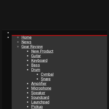
Home
News
Gear Review
New Product
Guitar
Keyboard
Bass
Drum
Cymbal
Snare
Amplifier
Microphone
Speaker
Soundcard
Launchpad
Pickup