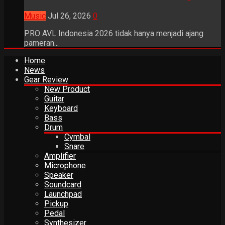
Music
Jul 26, 2026
0
PRO AVL Indonesia 2026 tidak hanya menjadi ajang
pameran...
Home
News
Gear Review
New Product
Guitar
Keyboard
Bass
Drum
Cymbal
Snare
Amplifier
Microphone
Speaker
Soundcard
Launchpad
Pickup
Pedal
Synthesizer