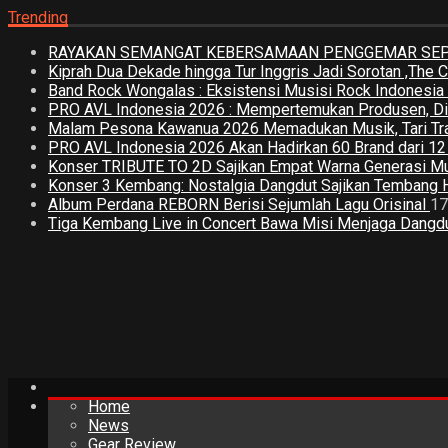
Trending
RAYAKAN SEMANGAT KEBERSAMAAN PENGGEMAR SEPA
Kiprah Dua Dekade hingga Tur Inggris Jadi Sorotan ,The
Band Rock Wongalas : Eksistensi Musisi Rock Indonesi
PRO AVL Indonesia 2026 : Mempertemukan Produsen, Distri
Malam Pesona Kawanua 2026 Memadukan Musik, Tari Tradi
PRO AVL Indonesia 2026 Akan Hadirkan 60 Brand dari 1
Konser TRIBUTE TO 2D Sajikan Empat Warna Generasi M
Konser 3 Kembang: Nostalgia Dangdut Sajikan Tembang 
Album Perdana REBORN Berisi Sejumlah Lagu Orisinal
17
Tiga Kembang Live in Concert Bawa Misi Menjaga Dangdut
Home
News
Gear Review