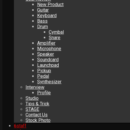
New Product
Guitar
Keyboard
Bass
Drum
Cymbal
Snare
Amplifier
Microphone
Speaker
Soundcard
Launchpad
Pickup
Pedal
Synthesizer
Interview
Profile
Studio
Tips & Trick
STAGE
Contact Us
Stock Photo
6
staff