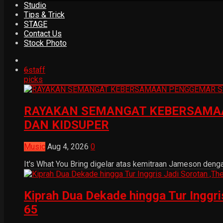
Studio
Tips & Trick
STAGE
Contact Us
Stock Photo
6
staff
picks
RAYAKAN SEMANGAT KEBERSAMAA
DAN KIDSUPER
Music
Aug 4, 2026
0
It's What You Bring digelar atas kemitraan Jameson dengan
Kiprah Dua Dekade hingga Tur Inggr
65