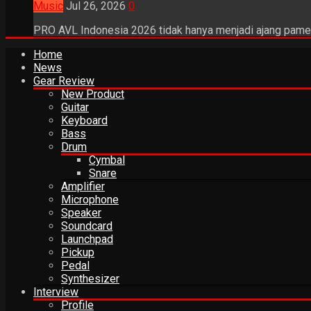
Music
Jul 26, 2026
0
PRO AVL Indonesia 2026 tidak hanya menjadi ajang pamer
Home
News
Gear Review
New Product
Guitar
Keyboard
Bass
Drum
Cymbal
Snare
Amplifier
Microphone
Speaker
Soundcard
Launchpad
Pickup
Pedal
Synthesizer
Interview
Profile