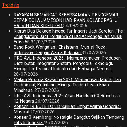
Trending
RAYAKAN SEMANGAT KEBERSAMAAN PENGGEMAR
SEPAK BOLA JAMESON HADIRKAN KOLABORASI J
BALVIN DAN KIDSUPER
04/08/2026
Kiprah Dua Dekade hingga Tur Inggris Jadi Sorotan ,The
Changcuters Jadi Terdakwa di DCDC Pengadilan Musik
Edisi 65
31/07/2026
Band Rock Wongalas : Eksistensi Musisi Rock
Indonesia Dengan Warna Kekinian
31/07/2026
PRO AVL Indonesia 2026 : Mempertemukan Produsen,
Distributor, Integrator Sistem, Penyedia Teknologi,
Hingga Profesional Industri dari Berbagai Negara.
28/07/2026
Malam Pesona Kawanua 2026 Memadukan Musik, Tari
Tradisional, Kolintang, Hingga Tradisi Lisan Khas
Minahasa.
27/07/2026
PRO AVL Indonesia 2026 Akan Hadirkan 60 Brand dari
12 Negara
26/07/2026
Konser TRIBUTE TO 2D Sajikan Empat Warna Generasi
Musikal
20/07/2026
Konser 3 Kembang: Nostalgia Dangdut Sajikan Tembang
Hits Indonesia
19/07/2026