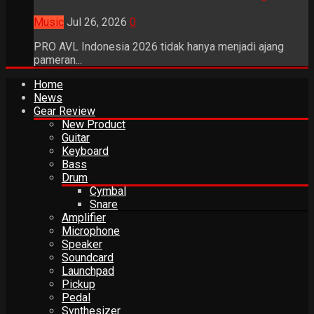
Music
Jul 26, 2026
0
PRO AVL Indonesia 2026 tidak hanya menjadi ajang
pameran...
Home
News
Gear Review
New Product
Guitar
Keyboard
Bass
Drum
Cymbal
Snare
Amplifier
Microphone
Speaker
Soundcard
Launchpad
Pickup
Pedal
Synthesizer