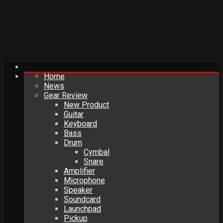
Home
News
Gear Review
New Product
Guitar
Keyboard
Bass
Drum
Cymbal
Snare
Amplifier
Microphone
Speaker
Soundcard
Launchpad
Pickup