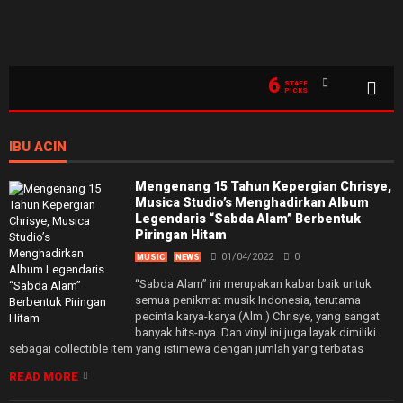
6
STAFF
PICKS
IBU ACIN
Mengenang 15 Tahun Kepergian Chrisye,
Musica Studio’s Menghadirkan Album
Legendaris “Sabda Alam” Berbentuk
Piringan Hitam
01/04/2022
0
MUSIC
NEWS
“Sabda Alam” ini merupakan kabar baik untuk
semua penikmat musik Indonesia, terutama
pecinta karya-karya (Alm.) Chrisye, yang sangat
banyak hits-nya. Dan vinyl ini juga layak dimiliki
sebagai collectible item yang istimewa dengan jumlah yang terbatas
READ MORE