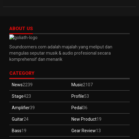
ABOUT US
Soundcorners.com adalah majalah yang meliput dan
mengulas seputar musik & audio profesional secara
komprehensif dan menarik
CATEGORY
News
2239
Music
2107
Stage
423
Profile
53
Amplifier
39
Pedal
36
Guitar
24
New Product
19
Bass
19
Gear Review
13