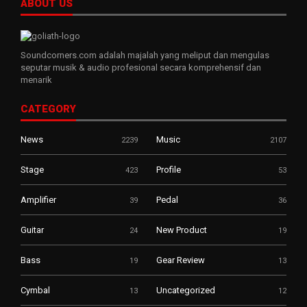
ABOUT US
Soundcorners.com adalah majalah yang meliput dan mengulas
seputar musik & audio profesional secara komprehensif dan
menarik
CATEGORY
News
Music
2239
2107
Stage
Profile
423
53
Amplifier
Pedal
39
36
Guitar
New Product
24
19
Bass
Gear Review
19
13
Cymbal
Uncategorized
13
12