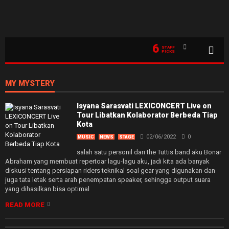
6
STAFF
PICKS
MY MYSTERY
Isyana Sarasvati LEXICONCERT Live on
Tour Libatkan Kolaborator Berbeda Tiap
Kota
02/06/2022
0
MUSIC
NEWS
STAGE
salah satu personil dari the Tuttis band aku Bonar
Abraham yang membuat repertoar lagu-lagu aku, jadi kita ada banyak
diskusi tentang persiapan riders teknikal soal gear yang digunakan dan
juga tata letak serta arah penempatan speaker, sehingga output suara
yang dihasilkan bisa optimal
READ MORE