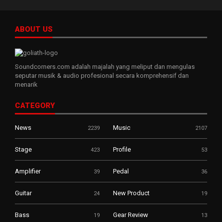
ABOUT US
Soundcorners.com adalah majalah yang meliput dan mengulas
seputar musik & audio profesional secara komprehensif dan
menarik
CATEGORY
News
Music
2239
2107
Stage
Profile
423
53
Amplifier
Pedal
39
36
Guitar
New Product
24
19
Bass
Gear Review
19
13