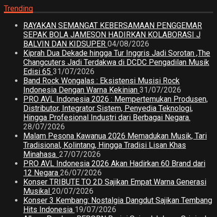
Trending
RAYAKAN SEMANGAT KEBERSAMAAN PENGGEMAR
SEPAK BOLA JAMESON HADIRKAN KOLABORASI J
BALVIN DAN KIDSUPER
04/08/2026
Kiprah Dua Dekade hingga Tur Inggris Jadi Sorotan ,The
Changcuters Jadi Terdakwa di DCDC Pengadilan Musik
Edisi 65
31/07/2026
Band Rock Wongalas : Eksistensi Musisi Rock
Indonesia Dengan Warna Kekinian
31/07/2026
PRO AVL Indonesia 2026 : Mempertemukan Produsen,
Distributor, Integrator Sistem, Penyedia Teknologi,
Hingga Profesional Industri dari Berbagai Negara.
28/07/2026
Malam Pesona Kawanua 2026 Memadukan Musik, Tari
Tradisional, Kolintang, Hingga Tradisi Lisan Khas
Minahasa.
27/07/2026
PRO AVL Indonesia 2026 Akan Hadirkan 60 Brand dari
12 Negara
26/07/2026
Konser TRIBUTE TO 2D Sajikan Empat Warna Generasi
Musikal
20/07/2026
Konser 3 Kembang: Nostalgia Dangdut Sajikan Tembang
Hits Indonesia
19/07/2026