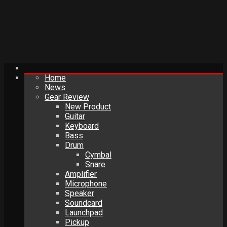
Home
News
Gear Review
New Product
Guitar
Keyboard
Bass
Drum
Cymbal
Snare
Amplifier
Microphone
Speaker
Soundcard
Launchpad
Pickup