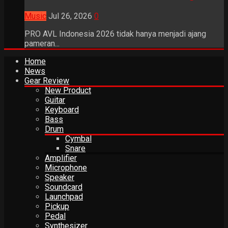
Music
Jul 26, 2026
0
PRO AVL Indonesia 2026 tidak hanya menjadi ajang
pameran...
Home
News
Gear Review
New Product
Guitar
Keyboard
Bass
Drum
Cymbal
Snare
Amplifier
Microphone
Speaker
Soundcard
Launchpad
Pickup
Pedal
Synthesizer