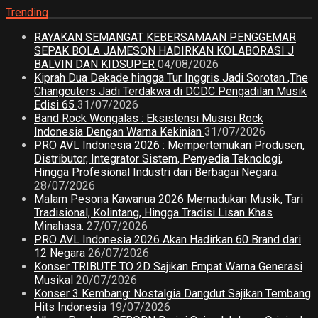
Trending
RAYAKAN SEMANGAT KEBERSAMAAN PENGGEMAR
SEPAK BOLA JAMESON HADIRKAN KOLABORASI J
BALVIN DAN KIDSUPER
04/08/2026
Kiprah Dua Dekade hingga Tur Inggris Jadi Sorotan ,The
Changcuters Jadi Terdakwa di DCDC Pengadilan Musik
Edisi 65
31/07/2026
Band Rock Wongalas : Eksistensi Musisi Rock
Indonesia Dengan Warna Kekinian
31/07/2026
PRO AVL Indonesia 2026 : Mempertemukan Produsen,
Distributor, Integrator Sistem, Penyedia Teknologi,
Hingga Profesional Industri dari Berbagai Negara.
28/07/2026
Malam Pesona Kawanua 2026 Memadukan Musik, Tari
Tradisional, Kolintang, Hingga Tradisi Lisan Khas
Minahasa.
27/07/2026
PRO AVL Indonesia 2026 Akan Hadirkan 60 Brand dari
12 Negara
26/07/2026
Konser TRIBUTE TO 2D Sajikan Empat Warna Generasi
Musikal
20/07/2026
Konser 3 Kembang: Nostalgia Dangdut Sajikan Tembang
Hits Indonesia
19/07/2026