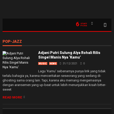
6
STAFF
PICKS
POP-JAZZ
Adjani Putri Sulung Alya Rohali Rilis
Singel Manis Nya ‘Kamu’
31/12/2021
0
MUSIC
NEWS
Lagu ‘Kamu’ sebenarnya punya lirik yang tidak
terlalu bahagia ya, karena menceritakan seseorang yang sedang di-
ghosting sama orang lain. Tapi, karena aku memang mengemasnya
dengan aransemen yang up-beat untuk lebih menunjukkan kisah bitter-
sweet
READ MORE