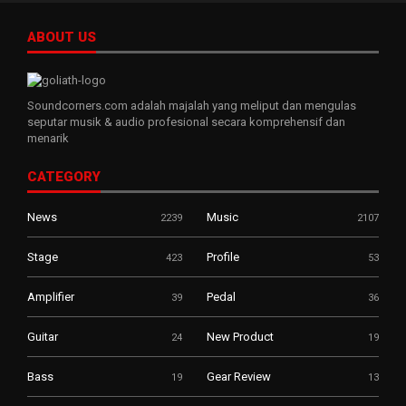
ABOUT US
Soundcorners.com adalah majalah yang meliput dan mengulas
seputar musik & audio profesional secara komprehensif dan
menarik
CATEGORY
News
Music
2239
2107
Stage
Profile
423
53
Amplifier
Pedal
39
36
Guitar
New Product
24
19
Bass
Gear Review
19
13