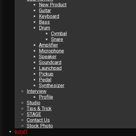
New Product
Guitar
Keyboard
Bass
Drum
Cymbal
Snare
Amplifier
Microphone
Speaker
Soundcard
Launchpad
Pickup
Pedal
Synthesizer
Interview
Profile
Studio
Tips & Trick
STAGE
Contact Us
Stock Photo
6
staff