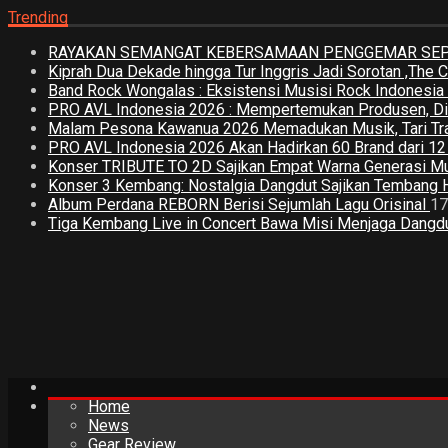
Trending
RAYAKAN SEMANGAT KEBERSAMAAN PENGGEMAR SEPA
Kiprah Dua Dekade hingga Tur Inggris Jadi Sorotan ,The
Band Rock Wongalas : Eksistensi Musisi Rock Indonesi
PRO AVL Indonesia 2026 : Mempertemukan Produsen, Distri
Malam Pesona Kawanua 2026 Memadukan Musik, Tari Tradi
PRO AVL Indonesia 2026 Akan Hadirkan 60 Brand dari 1
Konser TRIBUTE TO 2D Sajikan Empat Warna Generasi M
Konser 3 Kembang: Nostalgia Dangdut Sajikan Tembang 
Album Perdana REBORN Berisi Sejumlah Lagu Orisinal
17
Tiga Kembang Live in Concert Bawa Misi Menjaga Dangdut
Home
News
Gear Review