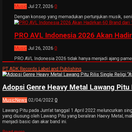
Music
Jul 27, 2026
0
Dengan konsep yang memadukan pertunjukan musik, seni tr
PRO AVL Indonesia 2026 Akan Hadir
Music
Jul 26, 2026
0
PRO AVL Indonesia 2026 tidak hanya menjadi ajang pamer
PT ADK Records Label and Publishing
Adopsi Genre Heavy Metal Lawang Pitu R
Music
News
02/04/2022
0
Lawang Pitu pada Jum’at tanggal 1 April 2022 meluncurkan sin
yang diusung oleh Lawang Pitu yang beraliran Haevy Metal, mak
menjadi basic dan akar band ini.
Read more