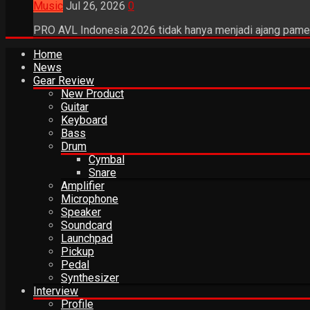
Music
Jul 26, 2026
0
PRO AVL Indonesia 2026 tidak hanya menjadi ajang pamer
Home
News
Gear Review
New Product
Guitar
Keyboard
Bass
Drum
Cymbal
Snare
Amplifier
Microphone
Speaker
Soundcard
Launchpad
Pickup
Pedal
Synthesizer
Interview
Profile