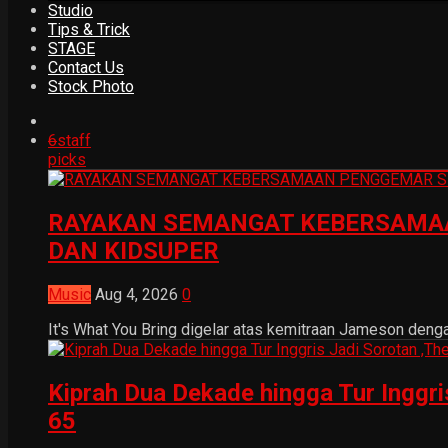
Studio
Tips & Trick
STAGE
Contact Us
Stock Photo
6
staff
picks
RAYAKAN SEMANGAT KEBERSAMAA
DAN KIDSUPER
Music
Aug 4, 2026
0
It's What You Bring digelar atas kemitraan Jameson dengan
Kiprah Dua Dekade hingga Tur Inggr
65