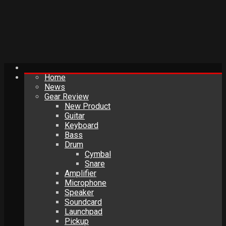
Home
News
Gear Review
New Product
Guitar
Keyboard
Bass
Drum
Cymbal
Snare
Amplifier
Microphone
Speaker
Soundcard
Launchpad
Pickup