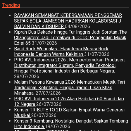
Trending
RAYAKAN SEMANGAT KEBERSAMAAN PENGGEMAR
SEPAK BOLA JAMESON HADIRKAN KOLABORASI J
BALVIN DAN KIDSUPER
04/08/2026
Kiprah Dua Dekade hingga Tur Inggris Jadi Sorotan ,The
Changcuters Jadi Terdakwa di DCDC Pengadilan Musik
Edisi 65
31/07/2026
Band Rock Wongalas : Eksistensi Musisi Rock
Indonesia Dengan Warna Kekinian
31/07/2026
PRO AVL Indonesia 2026 : Mempertemukan Produsen,
Distributor, Integrator Sistem, Penyedia Teknologi,
Hingga Profesional Industri dari Berbagai Negara.
28/07/2026
Malam Pesona Kawanua 2026 Memadukan Musik, Tari
Tradisional, Kolintang, Hingga Tradisi Lisan Khas
Minahasa.
27/07/2026
PRO AVL Indonesia 2026 Akan Hadirkan 60 Brand dari
12 Negara
26/07/2026
Konser TRIBUTE TO 2D Sajikan Empat Warna Generasi
Musikal
20/07/2026
Konser 3 Kembang: Nostalgia Dangdut Sajikan Tembang
Hits Indonesia
19/07/2026