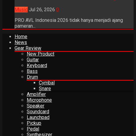
Music
Jul 26, 2026
0
PRO AVL Indonesia 2026 tidak hanya menjadi ajang
pameran...
Home
News
Gear Review
New Product
Guitar
Keyboard
Bass
Drum
Cymbal
Snare
Amplifier
Microphone
Speaker
Soundcard
Launchpad
Pickup
Pedal
Synthesizer