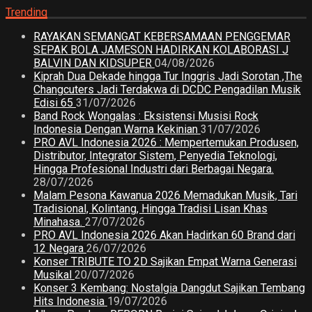
Trending
RAYAKAN SEMANGAT KEBERSAMAAN PENGGEMAR
SEPAK BOLA JAMESON HADIRKAN KOLABORASI J
BALVIN DAN KIDSUPER
04/08/2026
Kiprah Dua Dekade hingga Tur Inggris Jadi Sorotan ,The
Changcuters Jadi Terdakwa di DCDC Pengadilan Musik
Edisi 65
31/07/2026
Band Rock Wongalas : Eksistensi Musisi Rock
Indonesia Dengan Warna Kekinian
31/07/2026
PRO AVL Indonesia 2026 : Mempertemukan Produsen,
Distributor, Integrator Sistem, Penyedia Teknologi,
Hingga Profesional Industri dari Berbagai Negara.
28/07/2026
Malam Pesona Kawanua 2026 Memadukan Musik, Tari
Tradisional, Kolintang, Hingga Tradisi Lisan Khas
Minahasa.
27/07/2026
PRO AVL Indonesia 2026 Akan Hadirkan 60 Brand dari
12 Negara
26/07/2026
Konser TRIBUTE TO 2D Sajikan Empat Warna Generasi
Musikal
20/07/2026
Konser 3 Kembang: Nostalgia Dangdut Sajikan Tembang
Hits Indonesia
19/07/2026