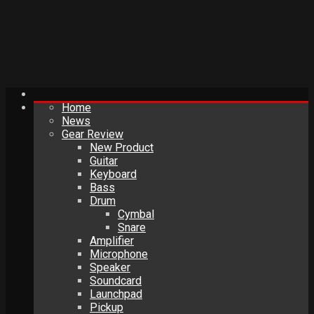
Home
News
Gear Review
New Product
Guitar
Keyboard
Bass
Drum
Cymbal
Snare
Amplifier
Microphone
Speaker
Soundcard
Launchpad
Pickup