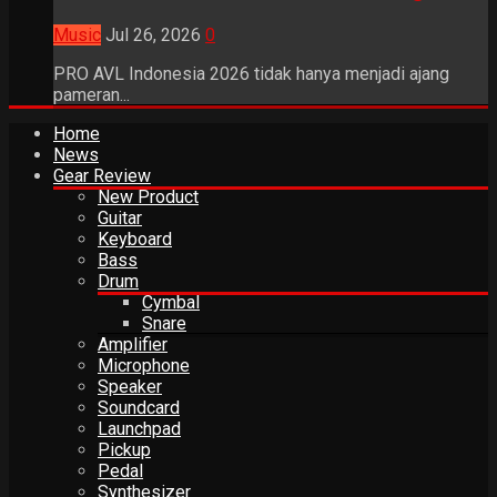
Music
Jul 26, 2026
0
PRO AVL Indonesia 2026 tidak hanya menjadi ajang
pameran...
Home
News
Gear Review
New Product
Guitar
Keyboard
Bass
Drum
Cymbal
Snare
Amplifier
Microphone
Speaker
Soundcard
Launchpad
Pickup
Pedal
Synthesizer