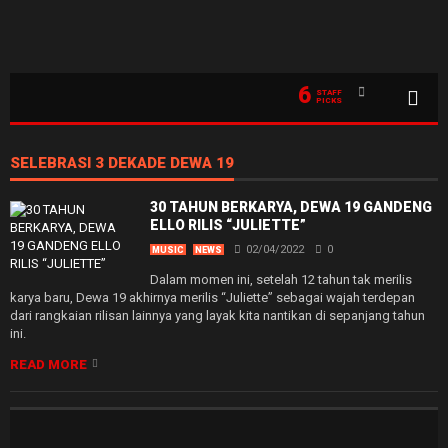
6
STAFF
PICKS
SELEBRASI 3 DEKADE DEWA 19
30 TAHUN BERKARYA, DEWA 19 GANDENG
ELLO RILIS “JULIETTE”
02/04/2022
0
MUSIC
NEWS
Dalam momen ini, setelah 12 tahun tak merilis
karya baru, Dewa 19 akhirnya merilis “Juliette” sebagai wajah terdepan
dari rangkaian rilisan lainnya yang layak kita nantikan di sepanjang tahun
ini.
READ MORE