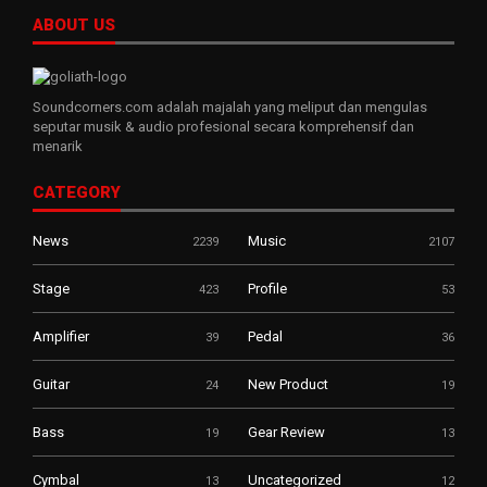
ABOUT US
Soundcorners.com adalah majalah yang meliput dan mengulas
seputar musik & audio profesional secara komprehensif dan
menarik
CATEGORY
News
Music
2239
2107
Stage
Profile
423
53
Amplifier
Pedal
39
36
Guitar
New Product
24
19
Bass
Gear Review
19
13
Cymbal
Uncategorized
13
12