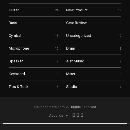
Guitar
New Product
24
19
Bass
Gear Review
19
13
Cymbal
Uncategorized
13
12
Microphone
Drum
10
9
Speaker
Alat Musik
9
9
Keyboard
Mixer
8
8
Tips & Trick
Studio
8
7
Soundcorners.com. All Rights Reserved
About us