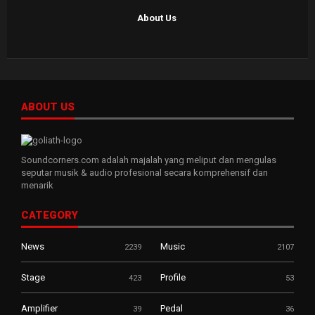
About Us
ABOUT US
Soundcorners.com adalah majalah yang meliput dan mengulas
seputar musik & audio profesional secara komprehensif dan
menarik
CATEGORY
News
Music
2239
2107
Stage
Profile
423
53
Amplifier
Pedal
39
36