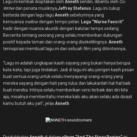
Lagu ini kembali diciptakan oleh
Anneth
sendiri, dibantu oleh
Co-
Writer
dan penata musiknya,
Jeffrey Stefanus
. Lagu ini cukup
berbeda dengan lagu-lagu
Anneth
sebelumnya yang
bernuansa
mellow
dengan tempo pelan.
Lagu “Warna Favorit”
hadir dengan nuansa akustik dengan balutan tempo sedang.
Bercerita tentang seorang yang selalu memberikan dukungan
positif kepada teman dan orang-orang disekelilingnya.
Anneth
terinspirasi membuat lagu ini dari sebuah film yang ditontonnya.
“Lagu ini adalah ungkapan kasih sayang yang bukan hanya berupa
kata-kata, tapi juga tindakan. Jadi di lagu ini aku pengen kasih pesan
buat semua orang untuk selalu menyayangi orang-orang yang
mereka sayang dengan hati yang tulus dan lakukanlah hal-hal baik
buat mereka. Intinya selalu memberikan versi terbaik dari diri kita
aja, misalnya memberitahu mereka kalo aku akan selalu ada disaat
kamu butuh aku yah”, jelas
Anneth
.