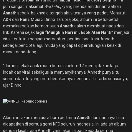
Produktivitas
Anneth
di dalam
album “And The Story Begins”
ini
pun sangat maksimal.
Workshop
yang mendalam dimanfaatkan
Anneth
sebaik-baiknya ditengah aktivitasnya yang padat. Menurut
A&R dari
Rans Music
, Dinno Taruprajoko, album ini betul-betul
memaksimalkan kemampuan
Anneth
dalam membuat nada dan
lirik. Karena sejak
lagu “Mungkin Hari ini, Esok Atau Nanti”
menjadi
viral, tentu ini menjadi momentum penting bagi karir Anneth
sebagai pencipta lagu muda yang dapat diperhitungkan kelak di
masa mendatang.
“Jarang sekali anak muda berusia belum 17 menciptakan lagu
indah dan viral, sekaligus ia menyanyikannya. Anneth punya itu
semua dan itu yang membedakannya dengan artis-artis seusianya,
ujar Dinno.
Album ini akan menjadi album pertama
Anneth
dan nantinya bisa
didapatkan di semua gerai KFC seluruh Indonesia. Ini adalah album
dengan kisah rasa Anneth yang akan ia bagi kepada semua