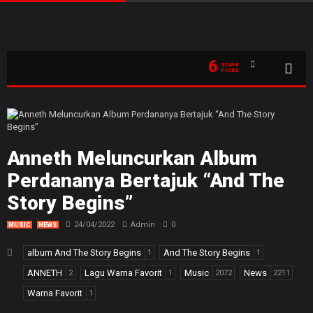
6
STAFF
PICKS
Anneth Meluncurkan Album
Perdananya Bertajuk “And The
Story Begins”
24/04/2022
Admin
0
MUSIC
NEWS
album And The Story Begins
And The Story Begins
1
1
ANNETH
Lagu Warna Favorit
Music
News
2
1
2072
2211
Warna Favorit
1