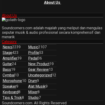
About Us
About Us
Soundcorners.com adalah majalah yang meliput dan mengulas
seputar musik & audio profesional secara komprehensif dan
menarik
Category
News
2239
Music
2107
Stage
423
Profile
53
Amplifier
39
Pedal
36
Guitar
24
New Product
19
Bass
19
Gear Review
13
Cymbal
13
Uncategorized
12
Microphone
10
Drum
9
Speaker
9
Alat Musik
9
Keyboard
8
Mixer
8
Tips & Trick
8
Studio
7
Soundcorners.com. All Rights Reserved