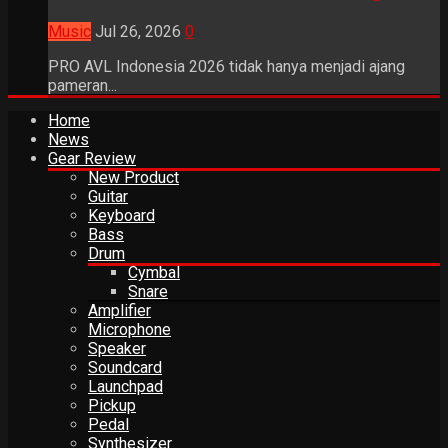
Music
Jul 26, 2026
0
PRO AVL Indonesia 2026 tidak hanya menjadi ajang
pameran...
Home
News
Gear Review
New Product
Guitar
Keyboard
Bass
Drum
Cymbal
Snare
Amplifier
Microphone
Speaker
Soundcard
Launchpad
Pickup
Pedal
Synthesizer