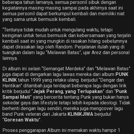
beberapa tahun lamanya, semua personil sibuk dengan
kegiatannya masing-masing sampai pada akhirnya saat ini
semua personil dapat berkumpul kembali dan memiliki niat
yang sama untuk bermusik kembali.
“Tentunya tidak mudah untuk mengulang waktu, tetapi
keinginan untuk terus bermusik dan kebersamaan yang terjalin
kembali saat ini yang mungkin di rasakan hilang sebelumnya
dapat dirasakan lagi oleh Random. Perjalanan itulah yang di
tuangkan dalam lagu “Melawan Batas”, ujar Arez dan personal
lainnya.
Di album ini selain “Semangat Merdeka” dan “Melawan Batas”
juga dapat di dengarkan lagu lawas mereka dari album
PUNK
KLINIK
tahun 1999 yang retake ulang berjudul “Dengar dan
Hentikan” ditambah juga terdapat beberapa lagu dengan lirik
kritik berjudul “
Jejak Perang
,
yang Terlupakan
” dan “
Punk
Sampai Mati
” yang bercerita tentang Punk yang bukan hanya
sekedar gaya dan lifestyle tetapi lebih kepada ideologi. Tidak
berhenti dengan lagu sendiri, mereka juga mengcover lagu
band Punk veteran dari Jakarta
KLINIKJIWA
berjudul
“
Goresan Waktu
”.
Proses penggarapan Album ini memakan waktu hampir 1