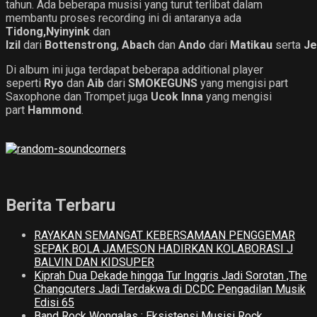
tahun. Ada beberapa musisi yang turut terlibat dalam
membantu proses recording ini di antaranya ada
Tidong,Nyinyink
dan
Izil
dari
Bottenstrong
,
Abach
dan
Ando
dari
Matikau
serta
Je
Di album ini juga terdapat beberapa additional player
seperti
Ryo
dan
Aib
dari
SMOKEGUNS
yang mengisi part
Saxophone dan Trompet juga
Ucok Inna
yang mengisi
part
Hammond
.
Berita Terbaru
RAYAKAN SEMANGAT KEBERSAMAAN PENGGEMAR
SEPAK BOLA JAMESON HADIRKAN KOLABORASI J
BALVIN DAN KIDSUPER
Kiprah Dua Dekade hingga Tur Inggris Jadi Sorotan ,The
Changcuters Jadi Terdakwa di DCDC Pengadilan Musik
Edisi 65
Band Rock Wongalas : Eksistensi Musisi Rock