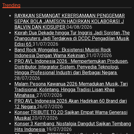
Trending
RAYAKAN SEMANGAT KEBERSAMAAN PENGGEMAR
SEPAK BOLA JAMESON HADIRKAN KOLABORASI J
BALVIN DAN KIDSUPER
04/08/2026
Kiprah Dua Dekade hingga Tur Inggris Jadi Sorotan ,The
Changcuters Jadi Terdakwa di DCDC Pengadilan Musik
Edisi 65
31/07/2026
Band Rock Wongalas : Eksistensi Musisi Rock
Indonesia Dengan Warna Kekinian
31/07/2026
PRO AVL Indonesia 2026 : Mempertemukan Produsen,
Distributor, Integrator Sistem, Penyedia Teknologi,
Hingga Profesional Industri dari Berbagai Negara.
28/07/2026
Malam Pesona Kawanua 2026 Memadukan Musik, Tari
Tradisional, Kolintang, Hingga Tradisi Lisan Khas
Minahasa.
27/07/2026
PRO AVL Indonesia 2026 Akan Hadirkan 60 Brand dari
12 Negara
26/07/2026
Konser TRIBUTE TO 2D Sajikan Empat Warna Generasi
Musikal
20/07/2026
Konser 3 Kembang: Nostalgia Dangdut Sajikan Tembang
Hits Indonesia
19/07/2026