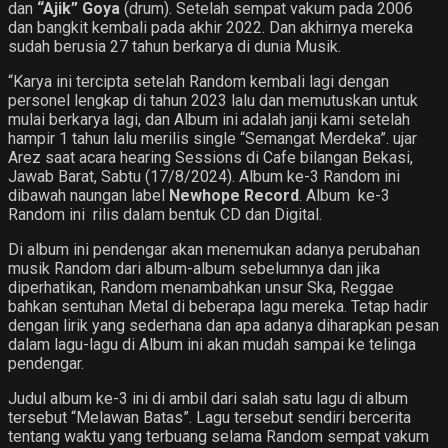
dan
“Ajik” Goya
(drum). Setelah sempat vakum pada 2006
dan bangkit kembali pada akhir 2022. Dan akhirnya mereka
sudah berusia 27 tahun berkarya di dunia Musik.
“Karya ini tercipta setelah Random kembali lagi dengan
personel lengkap di tahun 2023 lalu dan memutuskan untuk
mulai berkarya lagi, dan Album ini adalah janji kami setelah
hampir 1 tahun lalu merilis single “Semangat Merdeka”. ujar
Arez saat acara hearing Sessions di Cafe bilangan Bekasi,
Jawab Barat, Sabtu (17/8/2024). Album ke-3 Random ini
dibawah naungan label
Newhope Record
. Album ke-3
Random ini rilis dalam bentuk CD dan Digital.
Di album ini pendengar akan menemukan adanya perubahan
musik Random dari album-album sebelumnya dan jika
diperhatikan, Random menambahkan unsur Ska, Reggae
bahkan sentuhan Metal di beberapa lagu mereka. Tetap hadir
dengan lirik yang sederhana dan apa adanya diharapkan pesan
dalam lagu-lagu di Album ini akan mudah sampai ke telinga
pendengar.
Judul album ke-3 ini di ambil dari salah satu lagu di album
tersebut “Melawan Batas”. Lagu tersebut sendiri bercerita
tentang waktu yang terbuang selama Random sempat vakum