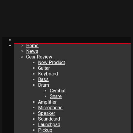
Home
News
Gear Review
New Product
Guitar
Keyboard
Bass
Drum
Cymbal
Snare
Amplifier
Microphone
Speaker
Soundcard
Launchpad
Pickup