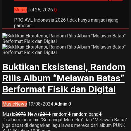
Music
Jul 26, 2026
0
PRO AVL Indonesia 2026 tidak hanya menjadi ajang
pameran...
Buktikan Eksistensi, Random
Rilis Album “Melawan Batas”
Berformat Fisik dan Digital
Music
News
19/08/2024
Admin
0
Music
2072
News
2211
random
1
random band
1
Di album ini selain “Semangat Merdeka” dan “Melawan Batas”
juga dapat di dengarkan lagu lawas mereka dari album PUNK
KLINIK tahun 1999 yang...