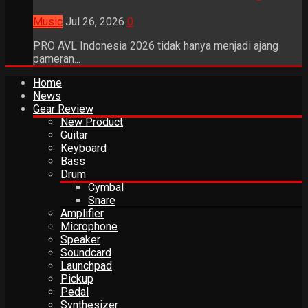
Music
Jul 26, 2026
0
PRO AVL Indonesia 2026 tidak hanya menjadi ajang
pameran...
Home
News
Gear Review
New Product
Guitar
Keyboard
Bass
Drum
Cymbal
Snare
Amplifier
Microphone
Speaker
Soundcard
Launchpad
Pickup
Pedal
Synthesizer