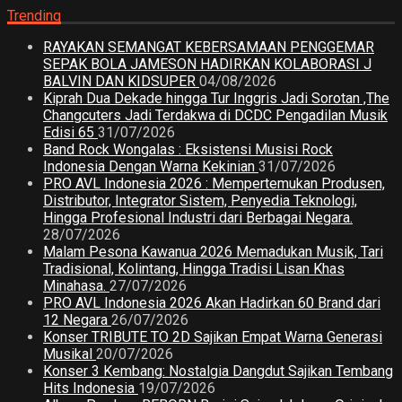
Trending
RAYAKAN SEMANGAT KEBERSAMAAN PENGGEMAR
SEPAK BOLA JAMESON HADIRKAN KOLABORASI J
BALVIN DAN KIDSUPER
04/08/2026
Kiprah Dua Dekade hingga Tur Inggris Jadi Sorotan ,The
Changcuters Jadi Terdakwa di DCDC Pengadilan Musik
Edisi 65
31/07/2026
Band Rock Wongalas : Eksistensi Musisi Rock
Indonesia Dengan Warna Kekinian
31/07/2026
PRO AVL Indonesia 2026 : Mempertemukan Produsen,
Distributor, Integrator Sistem, Penyedia Teknologi,
Hingga Profesional Industri dari Berbagai Negara.
28/07/2026
Malam Pesona Kawanua 2026 Memadukan Musik, Tari
Tradisional, Kolintang, Hingga Tradisi Lisan Khas
Minahasa.
27/07/2026
PRO AVL Indonesia 2026 Akan Hadirkan 60 Brand dari
12 Negara
26/07/2026
Konser TRIBUTE TO 2D Sajikan Empat Warna Generasi
Musikal
20/07/2026
Konser 3 Kembang: Nostalgia Dangdut Sajikan Tembang
Hits Indonesia
19/07/2026