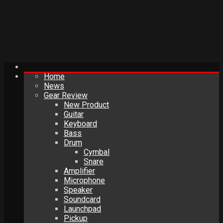
Home
News
Gear Review
New Product
Guitar
Keyboard
Bass
Drum
Cymbal
Snare
Amplifier
Microphone
Speaker
Soundcard
Launchpad
Pickup