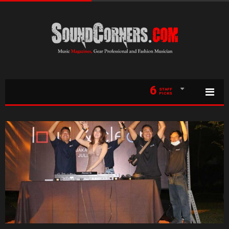
6
STAFF
PICKS