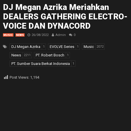
DJ Megan Azrika Meriahkan
DEALERS GATHERING ELECTRO-
VOICE DAN DYNACORD
26/08/2022
Admin
0
MUSIC
NEWS
DJ Megan Azrika
EVOLVE Series
Music
1
1
2072
News
PT. Robert Bosch
2211
1
PT. Sumber Suara Berkat Indonesia
1
Post Views:
1,194