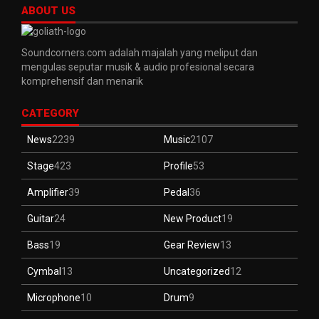
ABOUT US
Soundcorners.com adalah majalah yang meliput dan
mengulas seputar musik & audio profesional secara
komprehensif dan menarik
CATEGORY
News
2239
Music
2107
Stage
423
Profile
53
Amplifier
39
Pedal
36
Guitar
24
New Product
19
Bass
19
Gear Review
13
Cymbal
13
Uncategorized
12
Microphone
10
Drum
9