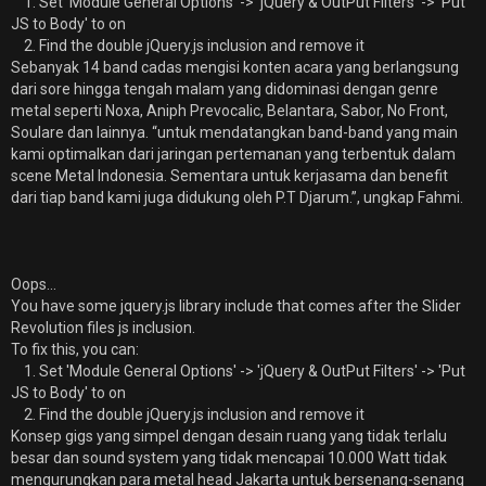
1. Set 'Module General Options' -> 'jQuery & OutPut Filters' -> 'Put
JS to Body' to on
2. Find the double jQuery.js inclusion and remove it
Sebanyak 14 band cadas mengisi konten acara yang berlangsung
dari sore hingga tengah malam yang didominasi dengan genre
metal seperti Noxa, Aniph Prevocalic, Belantara, Sabor, No Front,
Soulare dan lainnya. “untuk mendatangkan band-band yang main
kami optimalkan dari jaringan pertemanan yang terbentuk dalam
scene Metal Indonesia. Sementara untuk kerjasama dan benefit
dari tiap band kami juga didukung oleh P.T Djarum.”, ungkap Fahmi.
Oops...
You have some jquery.js library include that comes after the Slider
Revolution files js inclusion.
To fix this, you can:
1. Set 'Module General Options' -> 'jQuery & OutPut Filters' -> 'Put
JS to Body' to on
2. Find the double jQuery.js inclusion and remove it
Konsep gigs yang simpel dengan desain ruang yang tidak terlalu
besar dan sound system yang tidak mencapai 10.000 Watt tidak
mengurungkan para metal head Jakarta untuk bersenang-senang