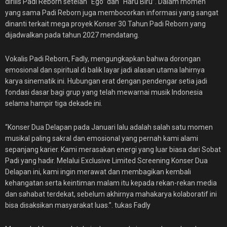
dirilis Padi Reborn setelah “Ego” dan “Haru Biru”. Dalam momen
yang sama Padi Reborn juga membocorkan informasi yang sangat
dinanti terkait mega proyek Konser 30 Tahun Padi Reborn yang
dijadwalkan pada tahun 2027 mendatang.
Vokalis Padi Reborn, Fadly, mengungkapkan bahwa dorongan
emosional dan spiritual di balik layar jadi alasan utama lahirnya
karya sinematik ini. Hubungan erat dengan pendengar setia jadi
fondasi dasar bagi grup yang telah mewarnai musik Indonesia
selama hampir tiga dekade ini.
“Konser Dua Delapan pada Januari lalu adalah salah satu momen
musikal paling sakral dan emosional yang pernah kami alami
sepanjang karier. Kami merasakan energi yang luar biasa dari Sobat
Padi yang hadir. Melalui Exclusive Limited Screening Konser Dua
Delapan ini, kami ingin merawat dan membagikan kembali
kehangatan serta keintiman malam itu kepada rekan-rekan media
dan sahabat terdekat, sebelum akhirnya mahakarya kolaboratif ini
bisa disaksikan masyarakat luas.”. tukas Fadly