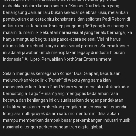
diabadikan dalam konsep sinema. “Konser Dua Delapan yang
berlangsung Januari lalu bukan sekadar selebrasi usia, melainkan
pembuktian dari cetak biru konsistensi dan soliditas Padi Reborn di
industri musik tanah air. Konsep panggung 360 yang kami bangun
malam itu memiliki kekuatan narasi visual yang terlalu berharga jika
hanya menguap begitu saja pasca-acara selesai. Visi ini harus
dikunci dalam sebuah karya audio-visual premium. Sinema konser
ini adalah jawaban untuk menciptakan legacy di industri hiburan
Indonesia.” Ali Lipto, Perwakilan NorthStar Entertainment.
Selain mengulas kemegahan Konser Dua Delapan, keputusan
meluncurkan video lirik “Punah” di waktu yang sama kian
menegaskan komitmen Padi Reborn yang menolak untuk sekadar
bernostalgia. Lagu “Punah” yang mengupas kedalaman rasa
kecewa dan kehilangan ini divisualisasikan dengan pendekatan
artistik yang akan memberikan pengalaman emosional tersendiri.
Integrasi multi-proyek dalam satu momentum ini diharapkan
mampu memberikan dampak besar perkembangan industri musik
nasional di tengah perkembangan tren digital global.