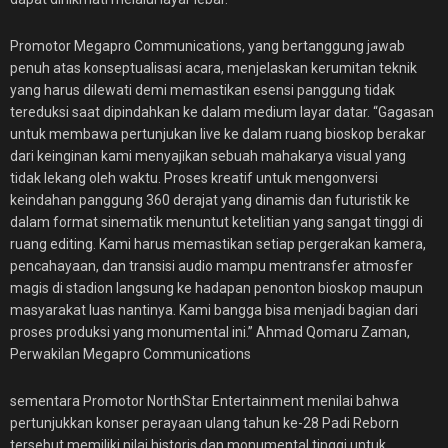
Promotor Megapro Communications, yang bertanggung jawab
penuh atas konseptualisasi acara, menjelaskan kerumitan teknik
yang harus dilewati demi memastikan esensi panggung tidak
tereduksi saat dipindahkan ke dalam medium layar datar. “Gagasan
untuk membawa pertunjukan live ke dalam ruang bioskop berakar
dari keinginan kami menyajikan sebuah mahakarya visual yang
tidak lekang oleh waktu. Proses kreatif untuk mengonversi
keindahan panggung 360 derajat yang dinamis dan futuristik ke
dalam format sinematik menuntut ketelitian yang sangat tinggi di
ruang editing. Kami harus memastikan setiap pergerakan kamera,
pencahayaan, dan transisi audio mampu mentransfer atmosfer
magis di stadion langsung ke hadapan penonton bioskop maupun
masyarakat luas nantinya. Kami bangga bisa menjadi bagian dari
proses produksi yang monumental ini.” Ahmad Qomaru Zaman,
Perwakilan Megapro Communications
sementara Promotor NorthStar Entertainment menilai bahwa
pertunjukkan konser perayaan ulang tahun ke-28 Padi Reborn
tersebut memiliki nilai historis dan monumental tinggi untuk