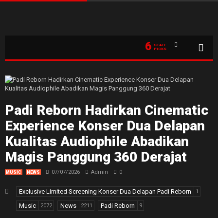
6
STAFF
PICKS
Padi Reborn Hadirkan Cinematic
Experience Konser Dua Delapan
Kualitas Audiophile Abadikan
Magis Panggung 360 Derajat
07/07/2026
Admin
0
MUSIC
NEWS
Exclusive Limited Screening Konser Dua Delapan Padi Reborn
1
Music
News
Padi Reborn
2072
2211
9