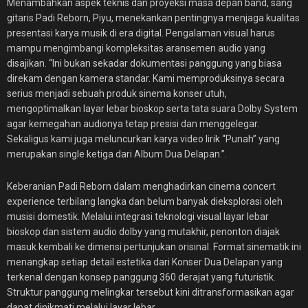
Menambahkan aspek teknis dan proyeksi masa depan band, sang
gitaris Padi Reborn, Piyu, menekankan pentingnya menjaga kualitas
presentasi karya musik di era digital. Pengalaman visual harus
mampu mengimbangi kompleksitas aransemen audio yang
disajikan. “Ini bukan sekadar dokumentasi panggung yang biasa
direkam dengan kamera standar. Kami memproduksinya secara
serius menjadi sebuah produk sinema konser utuh,
mengoptimalkan layar lebar bioskop serta tata suara Dolby System
agar kemegahan audionya tetap presisi dan menggelegar.
Sekaligus kami juga meluncurkan karya video lirik “Punah” yang
merupakan single ketiga dari Album Dua Delapan.”.
Keberanian Padi Reborn dalam menghadirkan cinema concert
experience terbilang langka dan belum banyak dieksplorasi oleh
musisi domestik. Melalui integrasi teknologi visual layar lebar
bioskop dan sistem audio dolby yang mutakhir, penonton diajak
masuk kembali ke dimensi pertunjukan orisinal. Format sinematik ini
menangkap setiap detail estetika dari Konser Dua Delapan yang
terkenal dengan konsep panggung 360 derajat yang futuristik.
Struktur panggung melingkar tersebut kini ditransformasikan agar
dapat dinikmati melalui layar lebar.