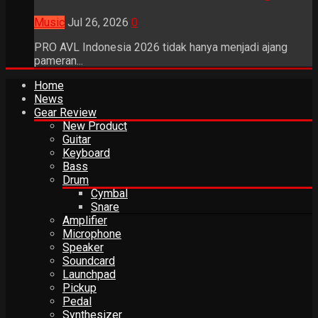
Music
Jul 26, 2026
0
PRO AVL Indonesia 2026 tidak hanya menjadi ajang
pameran...
Home
News
Gear Review
New Product
Guitar
Keyboard
Bass
Drum
Cymbal
Snare
Amplifier
Microphone
Speaker
Soundcard
Launchpad
Pickup
Pedal
Synthesizer