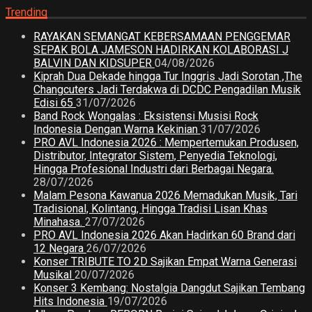
Trending
RAYAKAN SEMANGAT KEBERSAMAAN PENGGEMAR
SEPAK BOLA JAMESON HADIRKAN KOLABORASI J
BALVIN DAN KIDSUPER
04/08/2026
Kiprah Dua Dekade hingga Tur Inggris Jadi Sorotan ,The
Changcuters Jadi Terdakwa di DCDC Pengadilan Musik
Edisi 65
31/07/2026
Band Rock Wongalas : Eksistensi Musisi Rock
Indonesia Dengan Warna Kekinian
31/07/2026
PRO AVL Indonesia 2026 : Mempertemukan Produsen,
Distributor, Integrator Sistem, Penyedia Teknologi,
Hingga Profesional Industri dari Berbagai Negara.
28/07/2026
Malam Pesona Kawanua 2026 Memadukan Musik, Tari
Tradisional, Kolintang, Hingga Tradisi Lisan Khas
Minahasa.
27/07/2026
PRO AVL Indonesia 2026 Akan Hadirkan 60 Brand dari
12 Negara
26/07/2026
Konser TRIBUTE TO 2D Sajikan Empat Warna Generasi
Musikal
20/07/2026
Konser 3 Kembang: Nostalgia Dangdut Sajikan Tembang
Hits Indonesia
19/07/2026