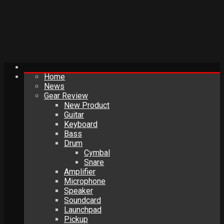
Home
News
Gear Review
New Product
Guitar
Keyboard
Bass
Drum
Cymbal
Snare
Amplifier
Microphone
Speaker
Soundcard
Launchpad
Pickup