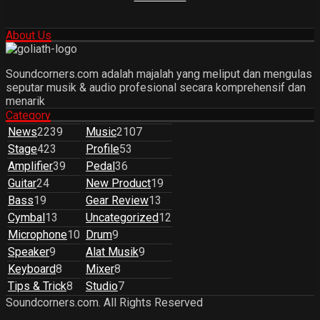
About Us
Soundcorners.com adalah majalah yang meliput dan mengulas
seputar musik & audio profesional secara komprehensif dan
menarik
Category
News
2239
Music
2107
Stage
423
Profile
53
Amplifier
39
Pedal
36
Guitar
24
New Product
19
Bass
19
Gear Review
13
Cymbal
13
Uncategorized
12
Microphone
10
Drum
9
Speaker
9
Alat Musik
9
Keyboard
8
Mixer
8
Tips & Trick
8
Studio
7
Soundcorners.com. All Rights Reserved