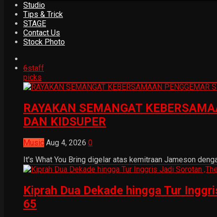
Studio
Tips & Trick
STAGE
Contact Us
Stock Photo
6
staff
picks
RAYAKAN SEMANGAT KEBERSAMAA
DAN KIDSUPER
Music
Aug 4, 2026
0
It's What You Bring digelar atas kemitraan Jameson dengan
Kiprah Dua Dekade hingga Tur Inggr
65