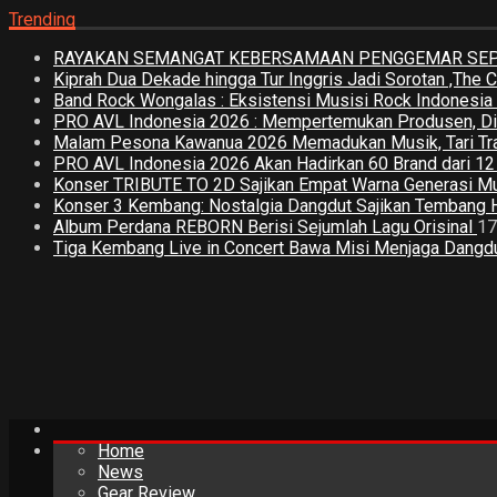
Trending
RAYAKAN SEMANGAT KEBERSAMAAN PENGGEMAR SEPA
Kiprah Dua Dekade hingga Tur Inggris Jadi Sorotan ,The
Band Rock Wongalas : Eksistensi Musisi Rock Indonesi
PRO AVL Indonesia 2026 : Mempertemukan Produsen, Distri
Malam Pesona Kawanua 2026 Memadukan Musik, Tari Tradi
PRO AVL Indonesia 2026 Akan Hadirkan 60 Brand dari 1
Konser TRIBUTE TO 2D Sajikan Empat Warna Generasi M
Konser 3 Kembang: Nostalgia Dangdut Sajikan Tembang 
Album Perdana REBORN Berisi Sejumlah Lagu Orisinal
17
Tiga Kembang Live in Concert Bawa Misi Menjaga Dangdut
Home
News
Gear Review