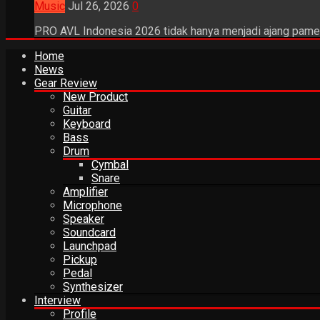
Music
Jul 26, 2026
0
PRO AVL Indonesia 2026 tidak hanya menjadi ajang pamer
Home
News
Gear Review
New Product
Guitar
Keyboard
Bass
Drum
Cymbal
Snare
Amplifier
Microphone
Speaker
Soundcard
Launchpad
Pickup
Pedal
Synthesizer
Interview
Profile