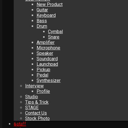
New Product
Guitar
Keyboard
Bass
Drum
Cymbal
Snare
Amplifier
Microphone
Speaker
Soundcard
Launchpad
Pickup
Pedal
Synthesizer
Interview
Profile
Studio
Tips & Trick
STAGE
Contact Us
Stock Photo
6
staff