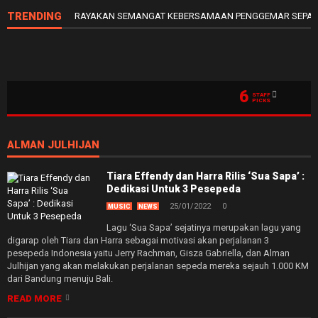
TRENDING
RAYAKAN SEMANGAT KEBERSAMAAN PENGGEMAR SEPAK 
6
STAFF
PICKS
ALMAN JULHIJAN
Tiara Effendy dan Harra Rilis ‘Sua Sapa’ :
Dedikasi Untuk 3 Pesepeda
25/01/2022
0
MUSIC
NEWS
Lagu ‘Sua Sapa’ sejatinya merupakan lagu yang
digarap oleh Tiara dan Harra sebagai motivasi akan perjalanan 3
pesepeda Indonesia yaitu Jerry Rachman, Gisza Gabriella, dan Alman
Julhijan yang akan melakukan perjalanan sepeda mereka sejauh 1.000 KM
dari Bandung menuju Bali.
READ MORE