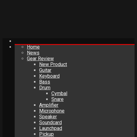
Home
News
Gear Review
New Product
Guitar
Keyboard
Bass
Drum
Cymbal
Snare
Amplifier
Microphone
Speaker
Soundcard
Launchpad
Pickup