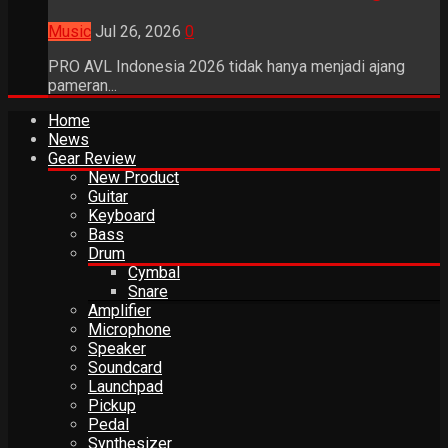
Music
Jul 26, 2026
0
PRO AVL Indonesia 2026 tidak hanya menjadi ajang
pameran...
Home
News
Gear Review
New Product
Guitar
Keyboard
Bass
Drum
Cymbal
Snare
Amplifier
Microphone
Speaker
Soundcard
Launchpad
Pickup
Pedal
Synthesizer