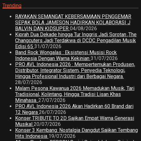
Trending
RAYAKAN SEMANGAT KEBERSAMAAN PENGGEMAR
SEPAK BOLA JAMESON HADIRKAN KOLABORASI J
BALVIN DAN KIDSUPER
04/08/2026
Kiprah Dua Dekade hingga Tur Inggris Jadi Sorotan ,The
Changcuters Jadi Terdakwa di DCDC Pengadilan Musik
Edisi 65
31/07/2026
Band Rock Wongalas : Eksistensi Musisi Rock
Indonesia Dengan Warna Kekinian
31/07/2026
PRO AVL Indonesia 2026 : Mempertemukan Produsen,
Distributor, Integrator Sistem, Penyedia Teknologi,
Hingga Profesional Industri dari Berbagai Negara.
28/07/2026
Malam Pesona Kawanua 2026 Memadukan Musik, Tari
Tradisional, Kolintang, Hingga Tradisi Lisan Khas
Minahasa.
27/07/2026
PRO AVL Indonesia 2026 Akan Hadirkan 60 Brand dari
12 Negara
26/07/2026
Konser TRIBUTE TO 2D Sajikan Empat Warna Generasi
Musikal
20/07/2026
Konser 3 Kembang: Nostalgia Dangdut Sajikan Tembang
Hits Indonesia
19/07/2026