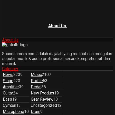
About Us
About Us
Soundcorners.com adalah majalah yang meliput dan mengulas
seputar musik & audio profesional secara komprehensif dan
menarik
Category
News
2239
Music
2107
Stage
423
Profile
53
Amplifier
39
Pedal
36
Guitar
24
New Product
19
Bass
19
Gear Review
13
Cymbal
13
Uncategorized
12
Microphone
10
Drum
9