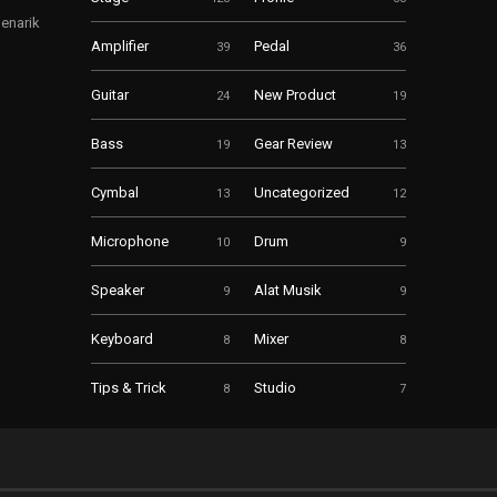
enarik
Amplifier
Pedal
39
36
Guitar
New Product
24
19
Bass
Gear Review
19
13
Cymbal
Uncategorized
13
12
Microphone
Drum
10
9
Speaker
Alat Musik
9
9
Keyboard
Mixer
8
8
Tips & Trick
Studio
8
7