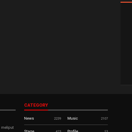
CATEGORY
News
Music
2239
2107
 meliput
Stage
Profile
423
53