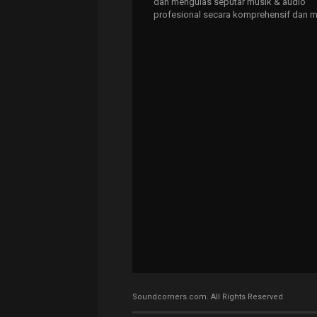
dan mengulas seputar musik & audio
profesional secara komprehensif dan m
Soundcorners.com. All Rights Reserved