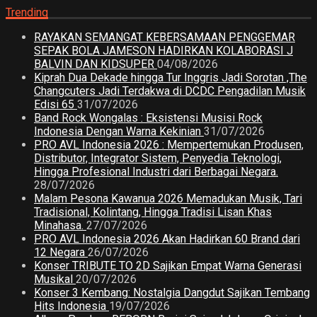
Trending
RAYAKAN SEMANGAT KEBERSAMAAN PENGGEMAR
SEPAK BOLA JAMESON HADIRKAN KOLABORASI J
BALVIN DAN KIDSUPER
04/08/2026
Kiprah Dua Dekade hingga Tur Inggris Jadi Sorotan ,The
Changcuters Jadi Terdakwa di DCDC Pengadilan Musik
Edisi 65
31/07/2026
Band Rock Wongalas : Eksistensi Musisi Rock
Indonesia Dengan Warna Kekinian
31/07/2026
PRO AVL Indonesia 2026 : Mempertemukan Produsen,
Distributor, Integrator Sistem, Penyedia Teknologi,
Hingga Profesional Industri dari Berbagai Negara.
28/07/2026
Malam Pesona Kawanua 2026 Memadukan Musik, Tari
Tradisional, Kolintang, Hingga Tradisi Lisan Khas
Minahasa.
27/07/2026
PRO AVL Indonesia 2026 Akan Hadirkan 60 Brand dari
12 Negara
26/07/2026
Konser TRIBUTE TO 2D Sajikan Empat Warna Generasi
Musikal
20/07/2026
Konser 3 Kembang: Nostalgia Dangdut Sajikan Tembang
Hits Indonesia
19/07/2026