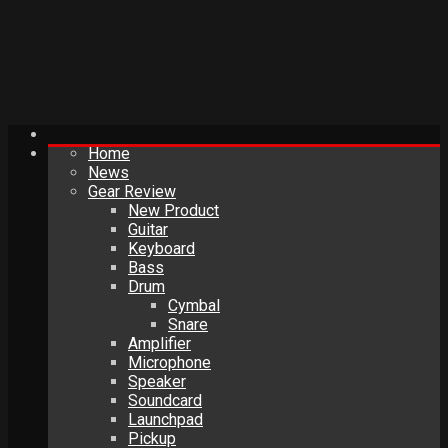
Home
News
Gear Review
New Product
Guitar
Keyboard
Bass
Drum
Cymbal
Snare
Amplifier
Microphone
Speaker
Soundcard
Launchpad
Pickup