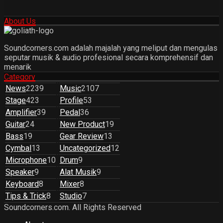
About Us
Soundcorners.com adalah majalah yang meliput dan mengulas
seputar musik & audio profesional secara komprehensif dan
menarik
Category
News
2239
Music
2107
Stage
423
Profile
53
Amplifier
39
Pedal
36
Guitar
24
New Product
19
Bass
19
Gear Review
13
Cymbal
13
Uncategorized
12
Microphone
10
Drum
9
Speaker
9
Alat Musik
9
Keyboard
8
Mixer
8
Tips & Trick
8
Studio
7
Soundcorners.com. All Rights Reserved