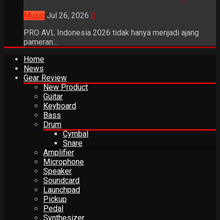
Music
Jul 26, 2026
0
PRO AVL Indonesia 2026 tidak hanya menjadi ajang
pameran...
Home
News
Gear Review
New Product
Guitar
Keyboard
Bass
Drum
Cymbal
Snare
Amplifier
Microphone
Speaker
Soundcard
Launchpad
Pickup
Pedal
Synthesizer