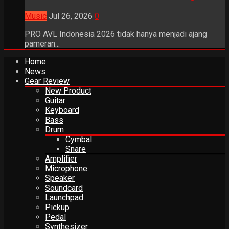
Music
Jul 26, 2026
0
PRO AVL Indonesia 2026 tidak hanya menjadi ajang
pameran...
Home
News
Gear Review
New Product
Guitar
Keyboard
Bass
Drum
Cymbal
Snare
Amplifier
Microphone
Speaker
Soundcard
Launchpad
Pickup
Pedal
Synthesizer