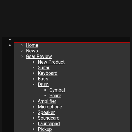
Home
News
Gear Review
New Product
Guitar
Keyboard
Bass
Drum
Cymbal
Snare
Amplifier
Microphone
Speaker
Soundcard
Launchpad
Pickup