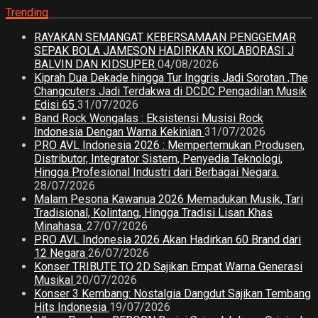
Trending
RAYAKAN SEMANGAT KEBERSAMAAN PENGGEMAR
SEPAK BOLA JAMESON HADIRKAN KOLABORASI J
BALVIN DAN KIDSUPER
04/08/2026
Kiprah Dua Dekade hingga Tur Inggris Jadi Sorotan ,The
Changcuters Jadi Terdakwa di DCDC Pengadilan Musik
Edisi 65
31/07/2026
Band Rock Wongalas : Eksistensi Musisi Rock
Indonesia Dengan Warna Kekinian
31/07/2026
PRO AVL Indonesia 2026 : Mempertemukan Produsen,
Distributor, Integrator Sistem, Penyedia Teknologi,
Hingga Profesional Industri dari Berbagai Negara.
28/07/2026
Malam Pesona Kawanua 2026 Memadukan Musik, Tari
Tradisional, Kolintang, Hingga Tradisi Lisan Khas
Minahasa.
27/07/2026
PRO AVL Indonesia 2026 Akan Hadirkan 60 Brand dari
12 Negara
26/07/2026
Konser TRIBUTE TO 2D Sajikan Empat Warna Generasi
Musikal
20/07/2026
Konser 3 Kembang: Nostalgia Dangdut Sajikan Tembang
Hits Indonesia
19/07/2026