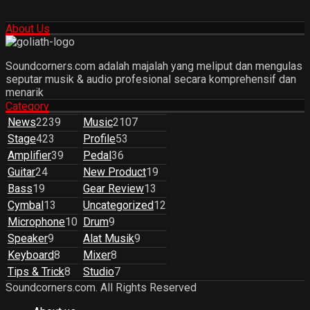
About Us
Soundcorners.com adalah majalah yang meliput dan mengulas
seputar musik & audio profesional secara komprehensif dan
menarik
Category
News
2239
Music
2107
Stage
423
Profile
53
Amplifier
39
Pedal
36
Guitar
24
New Product
19
Bass
19
Gear Review
13
Cymbal
13
Uncategorized
12
Microphone
10
Drum
9
Speaker
9
Alat Musik
9
Keyboard
8
Mixer
8
Tips & Trick
8
Studio
7
Soundcorners.com. All Rights Reserved