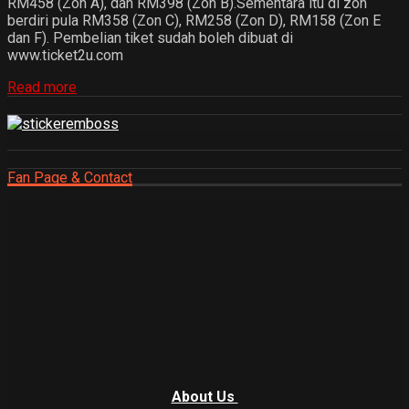
RM458 (Zon A), dan RM398 (Zon B).Sementara itu di zon
berdiri pula RM358 (Zon C), RM258 (Zon D), RM158 (Zon E
dan F). Pembelian tiket sudah boleh dibuat di
www.ticket2u.com
Read more
Fan Page & Contact
About Us