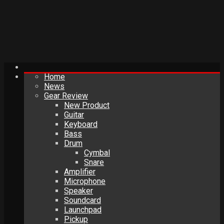
Home
News
Gear Review
New Product
Guitar
Keyboard
Bass
Drum
Cymbal
Snare
Amplifier
Microphone
Speaker
Soundcard
Launchpad
Pickup