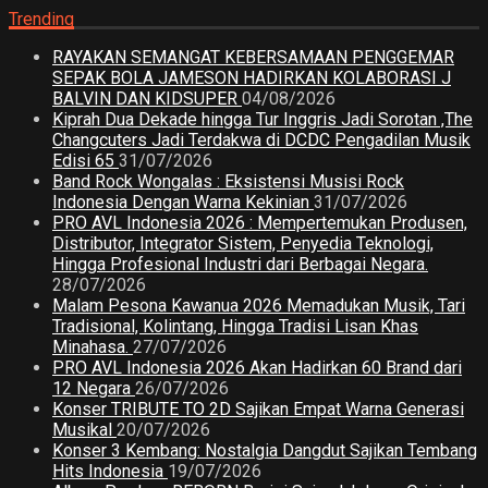
Trending
RAYAKAN SEMANGAT KEBERSAMAAN PENGGEMAR
SEPAK BOLA JAMESON HADIRKAN KOLABORASI J
BALVIN DAN KIDSUPER
04/08/2026
Kiprah Dua Dekade hingga Tur Inggris Jadi Sorotan ,The
Changcuters Jadi Terdakwa di DCDC Pengadilan Musik
Edisi 65
31/07/2026
Band Rock Wongalas : Eksistensi Musisi Rock
Indonesia Dengan Warna Kekinian
31/07/2026
PRO AVL Indonesia 2026 : Mempertemukan Produsen,
Distributor, Integrator Sistem, Penyedia Teknologi,
Hingga Profesional Industri dari Berbagai Negara.
28/07/2026
Malam Pesona Kawanua 2026 Memadukan Musik, Tari
Tradisional, Kolintang, Hingga Tradisi Lisan Khas
Minahasa.
27/07/2026
PRO AVL Indonesia 2026 Akan Hadirkan 60 Brand dari
12 Negara
26/07/2026
Konser TRIBUTE TO 2D Sajikan Empat Warna Generasi
Musikal
20/07/2026
Konser 3 Kembang: Nostalgia Dangdut Sajikan Tembang
Hits Indonesia
19/07/2026