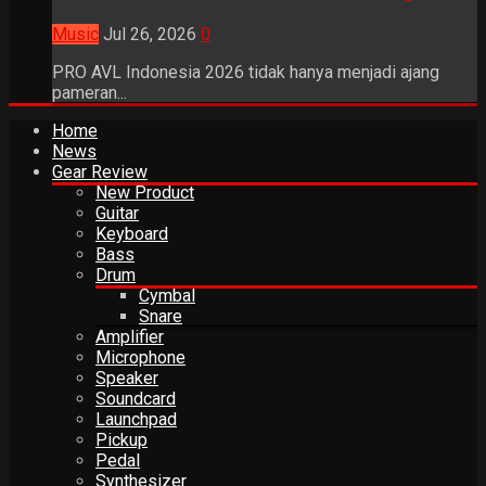
Music
Jul 26, 2026
0
PRO AVL Indonesia 2026 tidak hanya menjadi ajang
pameran...
Home
News
Gear Review
New Product
Guitar
Keyboard
Bass
Drum
Cymbal
Snare
Amplifier
Microphone
Speaker
Soundcard
Launchpad
Pickup
Pedal
Synthesizer