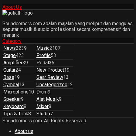
About Us
Soundcorners.com adalah majalah yang meliput dan mengulas
seputar musik & audio profesional secara komprehensif dan
menarik
Category
News
2239
Music
2107
Stage
423
Profile
53
Amplifier
39
Pedal
36
Guitar
24
New Product
19
Bass
19
Gear Review
13
Cymbal
13
Uncategorized
12
Microphone
10
Drum
9
Speaker
9
Alat Musik
9
Keyboard
8
Mixer
8
Tips & Trick
8
Studio
7
Soundcorners.com. All Rights Reserved
About us