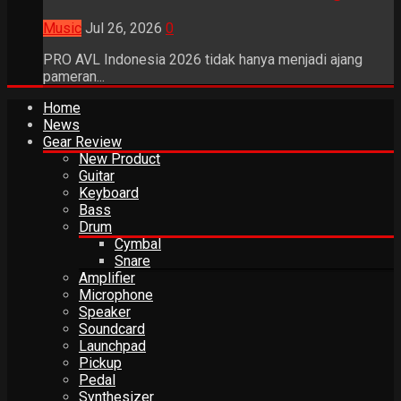
Music
Jul 26, 2026
0
PRO AVL Indonesia 2026 tidak hanya menjadi ajang
pameran...
Home
News
Gear Review
New Product
Guitar
Keyboard
Bass
Drum
Cymbal
Snare
Amplifier
Microphone
Speaker
Soundcard
Launchpad
Pickup
Pedal
Synthesizer