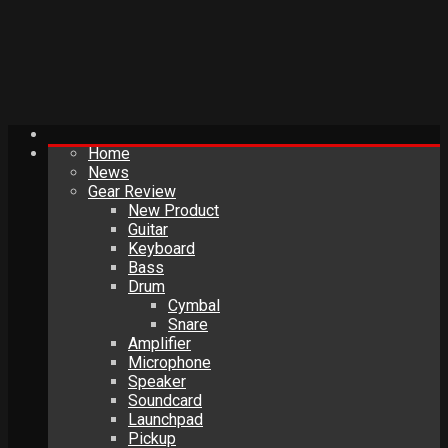
Home
News
Gear Review
New Product
Guitar
Keyboard
Bass
Drum
Cymbal
Snare
Amplifier
Microphone
Speaker
Soundcard
Launchpad
Pickup