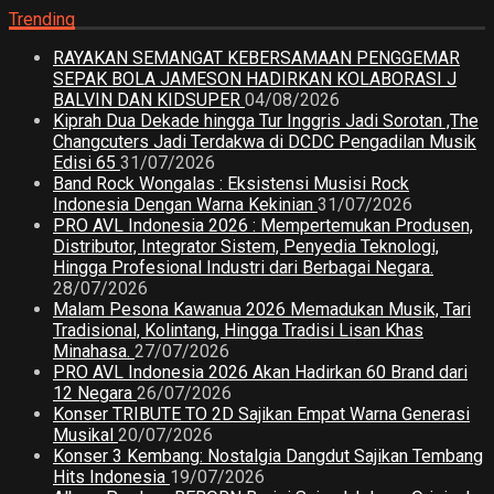
Trending
RAYAKAN SEMANGAT KEBERSAMAAN PENGGEMAR
SEPAK BOLA JAMESON HADIRKAN KOLABORASI J
BALVIN DAN KIDSUPER
04/08/2026
Kiprah Dua Dekade hingga Tur Inggris Jadi Sorotan ,The
Changcuters Jadi Terdakwa di DCDC Pengadilan Musik
Edisi 65
31/07/2026
Band Rock Wongalas : Eksistensi Musisi Rock
Indonesia Dengan Warna Kekinian
31/07/2026
PRO AVL Indonesia 2026 : Mempertemukan Produsen,
Distributor, Integrator Sistem, Penyedia Teknologi,
Hingga Profesional Industri dari Berbagai Negara.
28/07/2026
Malam Pesona Kawanua 2026 Memadukan Musik, Tari
Tradisional, Kolintang, Hingga Tradisi Lisan Khas
Minahasa.
27/07/2026
PRO AVL Indonesia 2026 Akan Hadirkan 60 Brand dari
12 Negara
26/07/2026
Konser TRIBUTE TO 2D Sajikan Empat Warna Generasi
Musikal
20/07/2026
Konser 3 Kembang: Nostalgia Dangdut Sajikan Tembang
Hits Indonesia
19/07/2026